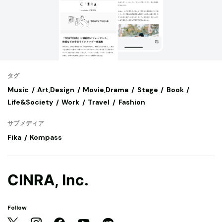
タグ
Music
Art,Design
Movie,Drama
Stage
Book
Life&Society
Work
Travel
Fashion
サブメディア
Fika
Kompass
CINRA, Inc.
Follow