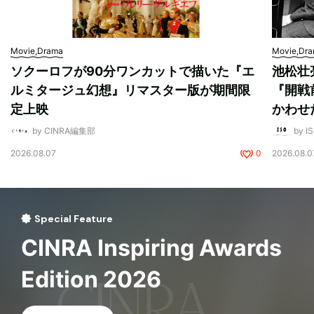
Movie,Drama
Movie,Dr
ソクーロフが90分ワンカットで描いた『エ
池松壮
ルミタージュ幻想』リマスター版が期間限
『開戦
定上映
かわせ
by CINRA編集部
by I
2026.08.07
0
2026.08.0
Special Feature
CINRA Inspiring Awards
Edition 2026