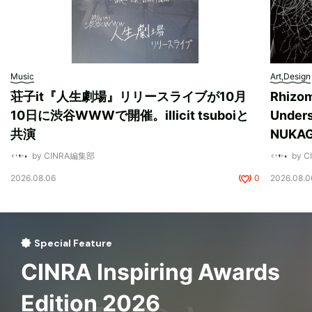
Music
Art,Design
荘子it『人生劇場』リリースライブが10月
Rhizo
10日に渋谷WWWで開催。illicit tsuboiと
Unde
共演
NUK
by CINRA編集部
by 
2026.08.06
0
2026.08.0
Special Feature
CINRA Inspiring Awards
Edition 2026