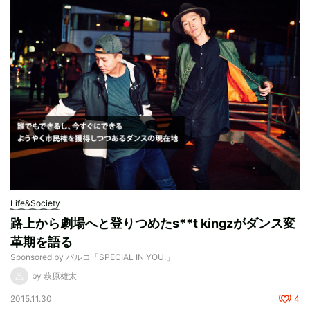
Life&Society
路上から劇場へと登りつめたs**t kingzがダンス変
革期を語る
Sponsored by パルコ「SPECIAL IN YOU.」
by 萩原雄太
2015.11.30
4