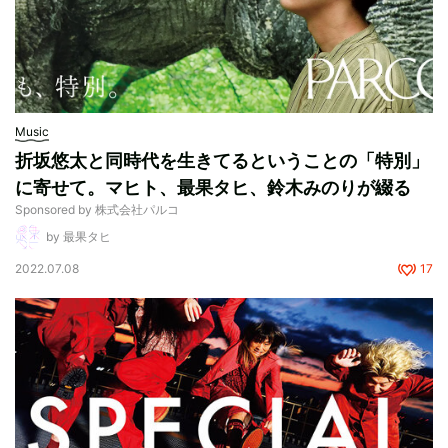
Music
折坂悠太と同時代を生きてるということの「特別」
に寄せて。マヒト、最果タヒ、鈴木みのりが綴る
Sponsored by 株式会社パルコ
by 最果タヒ
2022.07.08
17