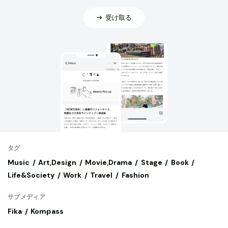
受け取る
タグ
Music
Art,Design
Movie,Drama
Stage
Book
Life&Society
Work
Travel
Fashion
サブメディア
Fika
Kompass