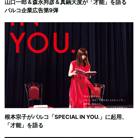
山口一郎＆森永邦彦＆真鍋大度が「才能」を語る
パルコ企業広告第9弾
根本宗子がパルコ「SPECIAL IN YOU.」に起用、
「才能」を語る