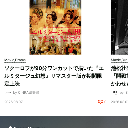
Movie,Drama
Movie,Dr
ソクーロフが90分ワンカットで描いた『エ
池松壮
ルミタージュ幻想』リマスター版が期間限
『開戦
定上映
かわせ
by CINRA編集部
by I
2026.08.07
0
2026.08.0