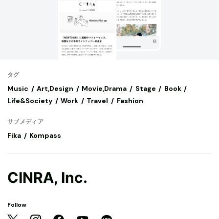
タグ
Music
Art,Design
Movie,Drama
Stage
Book
Life&Society
Work
Travel
Fashion
サブメディア
Fika
Kompass
CINRA, Inc.
Follow