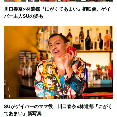
川口春奈×林遣都『にがくてあまい』初映像、ゲイ
バー主人SUの姿も
SUがゲイバーのママ役、川口春奈×林遣都『にがく
てあまい』新写真