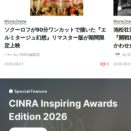
Movie,Drama
Movie,Dr
ソクーロフが90分ワンカットで描いた『エ
池松壮
ルミタージュ幻想』リマスター版が期間限
『開戦
定上映
かわせ
by CINRA編集部
by I
2026.08.07
0
2026.08.0
Special Feature
CINRA Inspiring Awards
Edition 2026