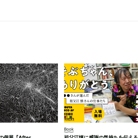
Book
ksの個展『After
祖父江慎に感謝の気持ちを伝える