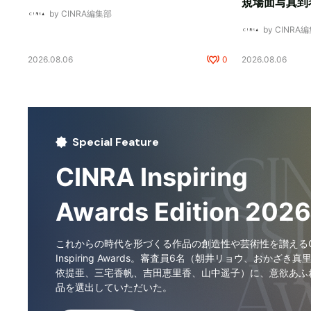
規場面写真到
by CINRA編集部
by CINRA
2026.08.06
0
2026.08.06
Special Feature
CINRA Inspiring
Awards Edition 2026
これからの時代を形づくる作品の創造性や芸術性を讃えるCI
Inspiring Awards。審査員6名（朝井リョウ、おかざき真
依提亜、三宅香帆、吉田恵里香、山中遥子）に、意欲あふ
品を選出していただいた。