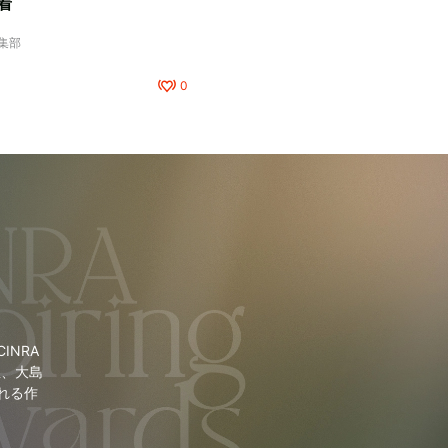
着
編集部
0
NRA
里、大島
れる作