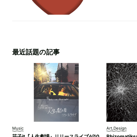
最近話題の記事
Music
Art,Design
荘子it『人生劇場』リリースライブが10
Rhizomati