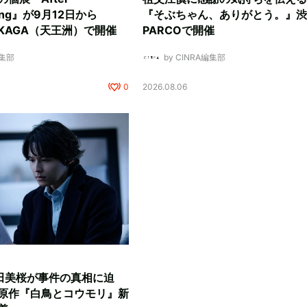
ding』が9月12日から
『そぶちゃん、ありがとう。』渋
NUKAGA（天王洲）で開催
PARCOで開催
編集部
by CINRA編集部
0
2026.08.06
田美桜が事件の真相に迫
原作『白鳥とコウモリ』新