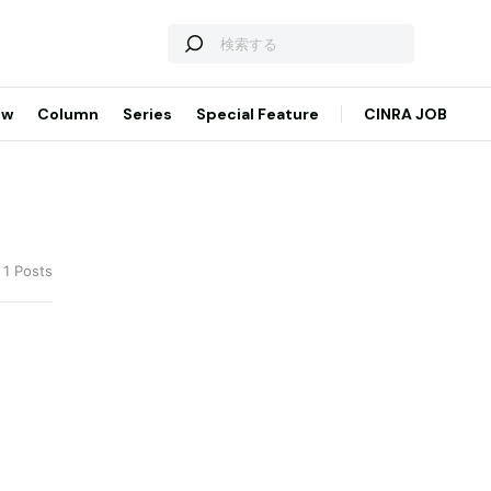
ew
Column
Series
Special Feature
CINRA JOB
 1 Posts