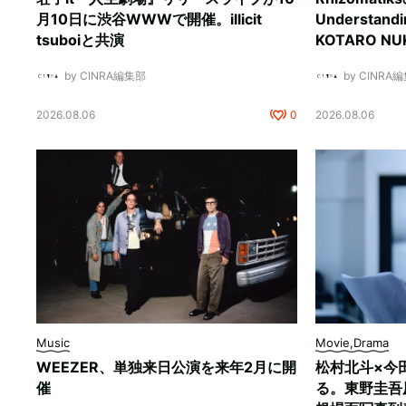
月10日に渋谷WWWで開催。illicit
Understan
tsuboiと共演
KOTARO 
by CINRA編集部
by CINRA
2026.08.06
0
2026.08.06
Music
Movie,Drama
WEEZER、単独来日公演を来年2月に開
松村北斗×今
催
る。東野圭吾