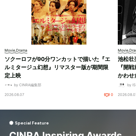
Movie,Drama
Movie,Dr
ソクーロフが90分ワンカットで描いた『エ
池松壮
ルミタージュ幻想』リマスター版が期間限
『開戦
定上映
かわせ
by CINRA編集部
by I
2026.08.07
0
2026.08.0
Special Feature
CINRA Inspiring Awards