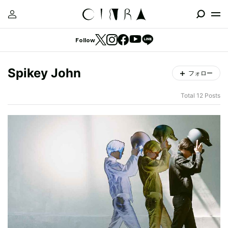
Follow
Spikey John
フォロー
Total 12 Posts