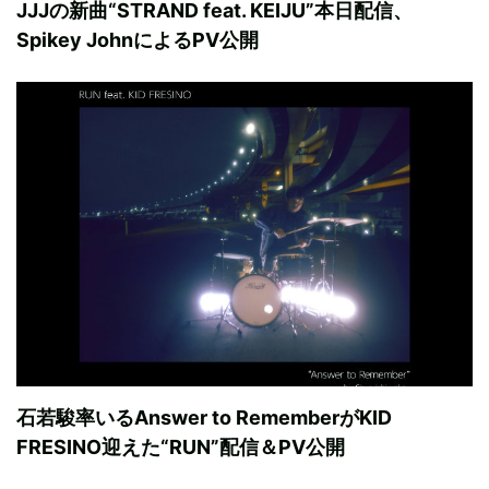
JJJの新曲“STRAND feat. KEIJU”本日配信、
Spikey JohnによるPV公開
石若駿率いるAnswer to RememberがKID
FRESINO迎えた“RUN”配信＆PV公開