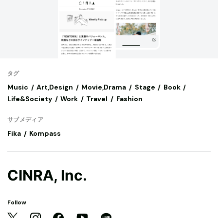
タグ
Music
Art,Design
Movie,Drama
Stage
Book
Life&Society
Work
Travel
Fashion
サブメディア
Fika
Kompass
CINRA, Inc.
Follow