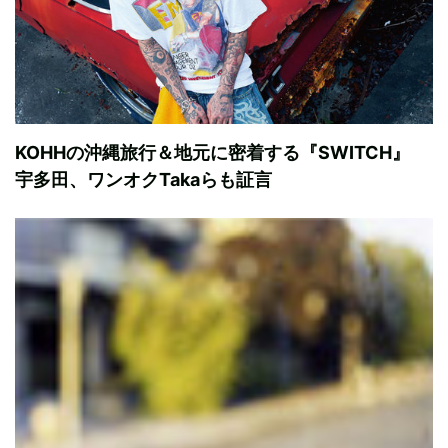
KOHHの沖縄旅行＆地元に密着する『SWITCH』
宇多田、ワンオクTakaらも証言