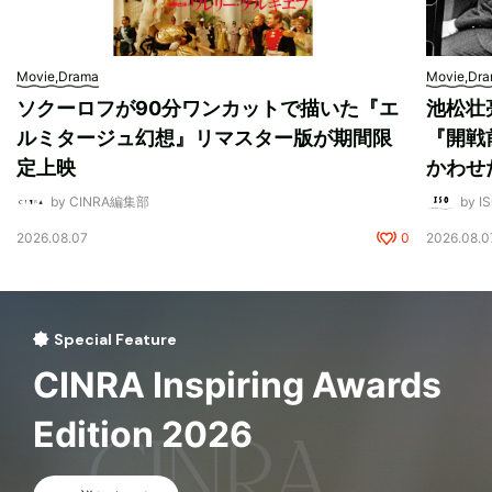
Movie,Drama
Movie,Dr
ソクーロフが90分ワンカットで描いた『エ
池松壮
ルミタージュ幻想』リマスター版が期間限
『開戦
定上映
かわせ
by CINRA編集部
by I
2026.08.07
0
2026.08.0
Special Feature
CINRA Inspiring Awards
Edition 2026