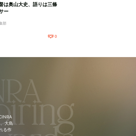
督は奥山大史、語りは三條
サー
編集部
0
NRA
里、大島
れる作