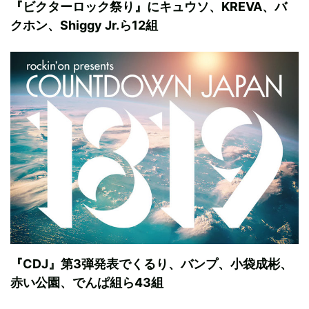
『ビクターロック祭り』にキュウソ、KREVA、バ
クホン、Shiggy Jr.ら12組
『CDJ』第3弾発表でくるり、バンプ、小袋成彬、
赤い公園、でんぱ組ら43組