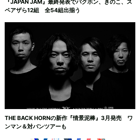
『JAPAN JAM』最終発表でバクホン、きのこ、ス
ペアザら12組 全54組出揃う
THE BACK HORNの新作『情景泥棒』3月発売 ワ
ンマン＆対バンツアーも