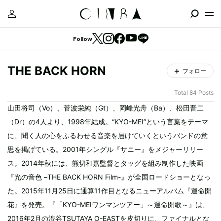
Follow
THE BACK HORN
フォロー
Total 84 Posts
山田将司（Vo）、菅波栄純（Gt）、岡峰光舟（Ba）、松田晋二
（Dr）の4人より、1998年結成。“KYO-MEI”という言葉をテーマ
に、聞く人の心をふるわせる音楽を届けていくというバンドの意
思を掲げている。2001年シングル『サニー』をメジャーリリー
ス。2014年秋には、熊切和嘉監督とタッグを組み制作した映画
『光の音色 –THE BACK HORN Film-』が全国ロードショーとなっ
た。2015年11月25日に通算11作目となるニューアルバム『運命開
花』を発売。『「KYO-MEIワンマンツアー」～運命開歌～』は、
2016年2月の渋谷TSUTAYA O-EASTを皮切りに、ファイナルとな