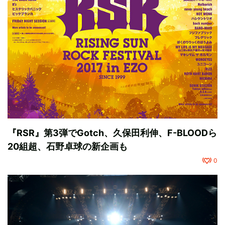
『RSR』第3弾でGotch、久保田利伸、F-BLOODら
20組超、石野卓球の新企画も
0