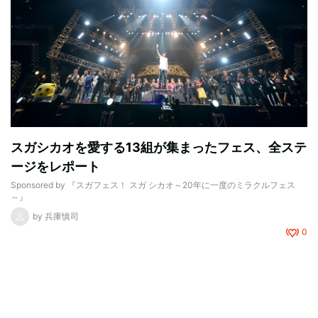
スガシカオを愛する13組が集まったフェス、全ステ
ージをレポート
Sponsored by
『スガフェス！ スガ シカオ～20年に一度のミラクルフェス
～』
by
兵庫慎司
0