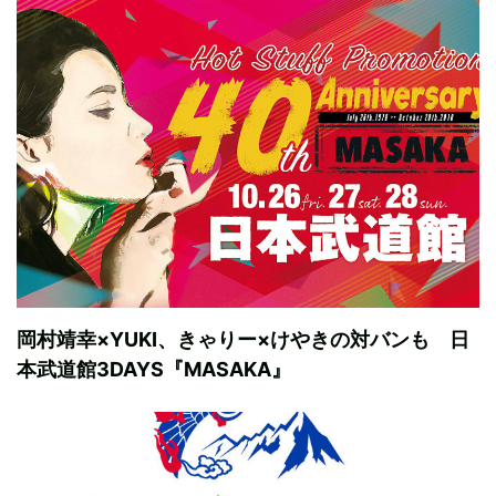
岡村靖幸×YUKI、きゃりー×けやきの対バンも 日
本武道館3DAYS『MASAKA』