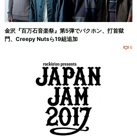
金沢『百万石音楽祭』第5弾でバクホン、打首獄
門、Creepy Nutsら19組追加
0