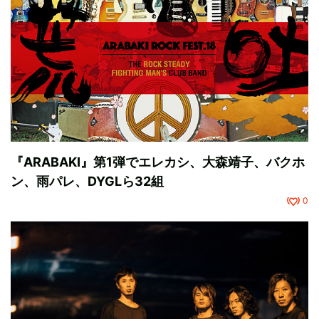
『ARABAKI』第1弾でエレカシ、大森靖子、バクホ
ン、雨パレ、DYGLら32組
0