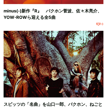
minus(-)新作『R』 バクホン菅波、佐々木亮介、
YOW-ROWら迎える全5曲
0
スピッツの「名曲」を山口一郎、バクホン、ねごと