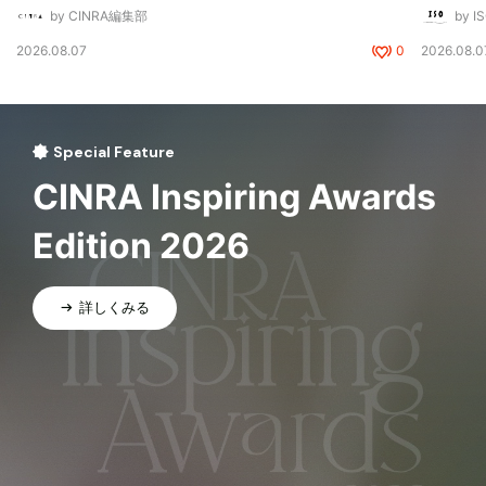
by CINRA編集部
by I
2026.08.07
0
2026.08.0
Special Feature
CINRA Inspiring Awards
Edition 2026
詳しくみる