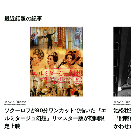
最近話題の記事
Movie,Drama
Movie,Dr
ソクーロフが90分ワンカットで描いた『エ
池松壮
ルミタージュ幻想』リマスター版が期間限
『開戦
定上映
かわせ