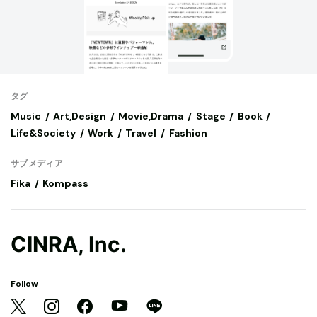
タグ
Music
Art,Design
Movie,Drama
Stage
Book
Life&Society
Work
Travel
Fashion
サブメディア
Fika
Kompass
CINRA, Inc.
Follow