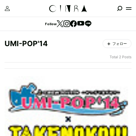
Follow
UMI-POP'14
フォロー
Total 2 Posts