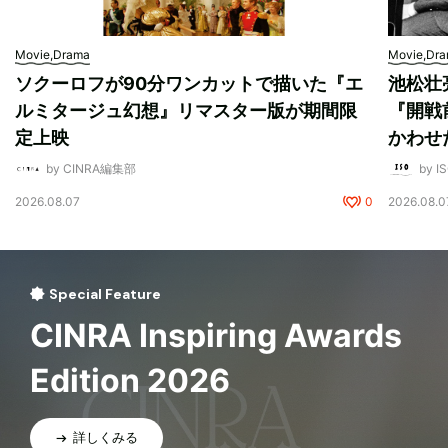
Movie,Drama
Movie,Dr
ソクーロフが90分ワンカットで描いた『エ
池松壮
ルミタージュ幻想』リマスター版が期間限
『開戦
定上映
かわせ
by CINRA編集部
by I
2026.08.07
0
2026.08.0
Special Feature
CINRA Inspiring Awards
Edition 2026
詳しくみる