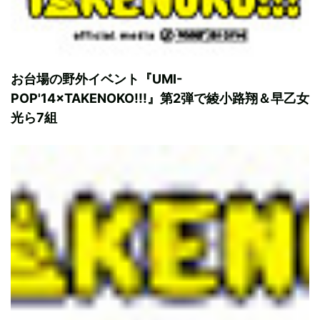
お台場の野外イベント『UMI-
POP'14×TAKENOKO!!!』第2弾で綾小路翔＆早乙女
光ら7組