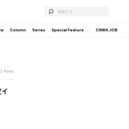
ew
Column
Series
Special Feature
CINRA JOB
 2 Posts
定イ