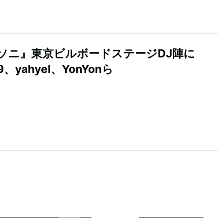
ソニ』東京ビルボードステージDJ陣に
9、yahyel、YonYonら