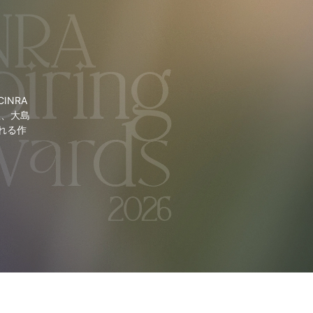
NRA
里、大島
れる作