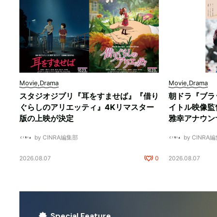
Movie,Drama
Movie,Drama
スタジオジブリ『耳をすませば』『借り
朝ドラ『ブラ
ぐらしのアリエッティ』4Kリマスター
イトル映像監
版の上映が決定
雅幸アナウン
by CINRA編集部
by CINRA
2026.08.07
0
2026.08.07
Special Feature