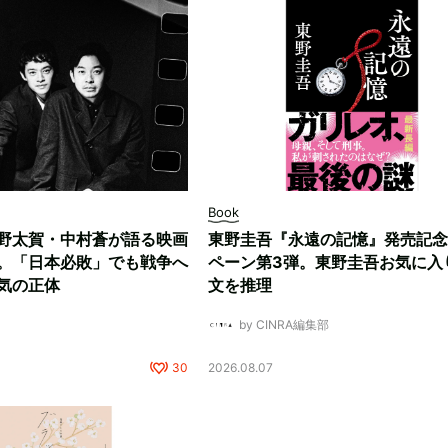
Book
野太賀・中村蒼が語る映画
東野圭吾『永遠の記憶』発売記念
。「日本必敗」でも戦争へ
ペーン第3弾。東野圭吾お気に入
気の正体
文を推理
by CINRA編集部
30
2026.08.07