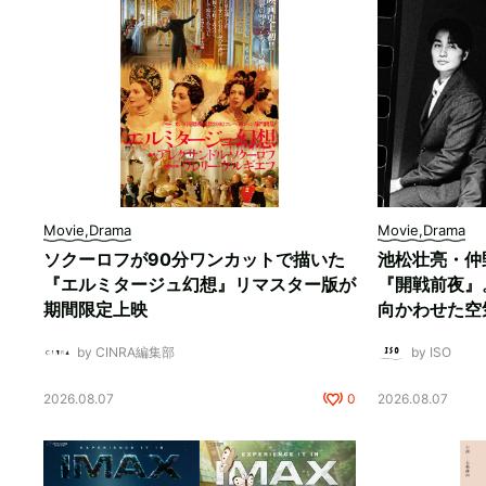
Movie,Drama
Movie,Drama
ソクーロフが90分ワンカットで描いた
池松壮亮・仲
『エルミタージュ幻想』リマスター版が
『開戦前夜』
期間限定上映
向かわせた空
by CINRA編集部
by ISO
2026.08.07
0
2026.08.07