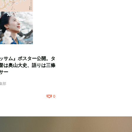
ッサム』ポスター公開。タ
督は奥山大史、語りは三條
サー
編集部
0