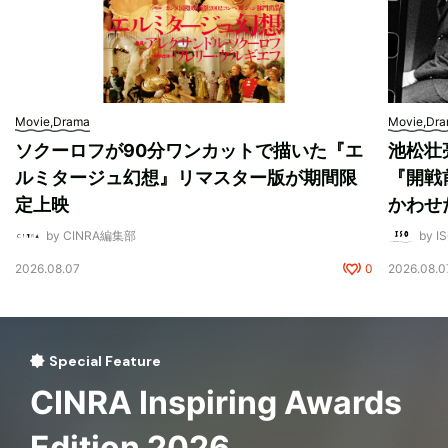
Movie,Drama
Movie,Dr
ソクーロフが90分ワンカットで描いた『エ
池松壮
ルミタージュ幻想』リマスター版が期間限
『開戦
定上映
かわせ
by CINRA編集部
by I
2026.08.07
0
2026.08.0
Special Feature
CINRA Inspiring Awards
Edition 2026