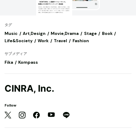
タグ
Music
Art,Design
Movie,Drama
Stage
Book
Life&Society
Work
Travel
Fashion
サブメディア
Fika
Kompass
CINRA, Inc.
Follow