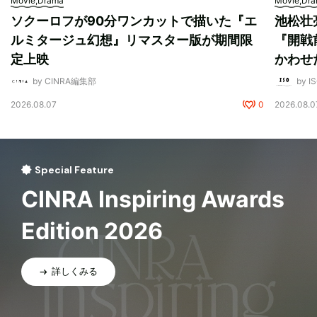
Movie,Drama
Movie,Dr
ソクーロフが90分ワンカットで描いた『エ
池松壮
ルミタージュ幻想』リマスター版が期間限
『開戦
定上映
かわせ
by CINRA編集部
by I
2026.08.07
0
2026.08.0
Special Feature
CINRA Inspiring Awards
Edition 2026
詳しくみる