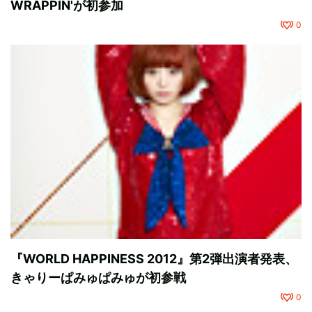
WRAPPIN'が初参加
0
『WORLD HAPPINESS 2012』第2弾出演者発表、
きゃりーぱみゅぱみゅが初参戦
0