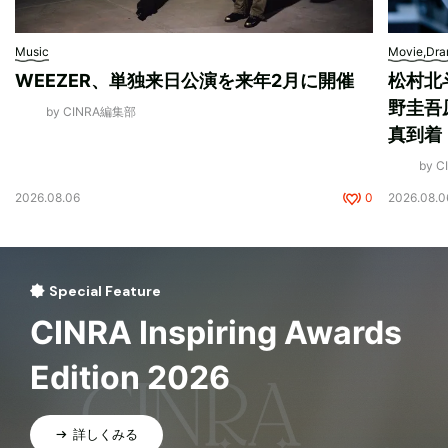
Music
Movie,Dr
WEEZER、単独来日公演を来年2月に開催
松村北
野圭吾
by CINRA編集部
真到着
by 
2026.08.06
0
2026.08.0
Special Feature
CINRA Inspiring Awards
Edition 2026
詳しくみる