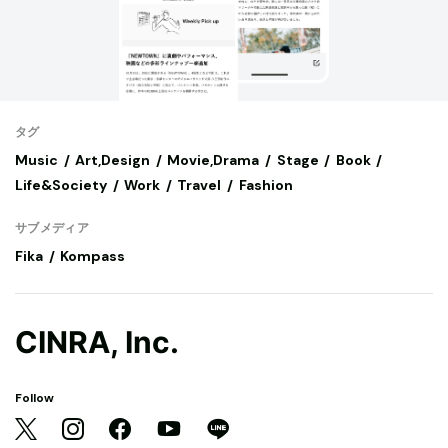
タグ
Music
Art,Design
Movie,Drama
Stage
Book
Life&Society
Work
Travel
Fashion
サブメディア
Fika
Kompass
CINRA, Inc.
Follow