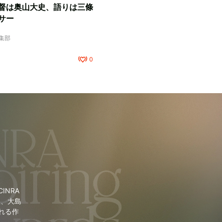
督は奥山大史、語りは三條
サー
編集部
0
NRA
里、大島
れる作