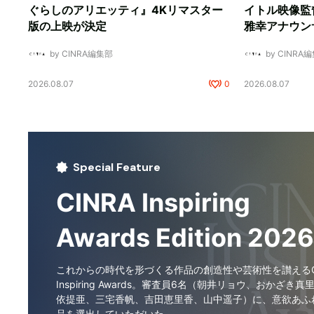
ぐらしのアリエッティ』4Kリマスター
イトル映像監
版の上映が決定
雅幸アナウン
by CINRA編集部
by CINRA
2026.08.07
0
2026.08.07
Special Feature
CINRA Inspiring
Awards Edition 2026
これからの時代を形づくる作品の創造性や芸術性を讃えるCI
Inspiring Awards。審査員6名（朝井リョウ、おかざき真
依提亜、三宅香帆、吉田恵里香、山中遥子）に、意欲あふ
品を選出していただいた。