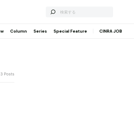
ew
Column
Series
Special Feature
CINRA JOB
 3 Posts
る