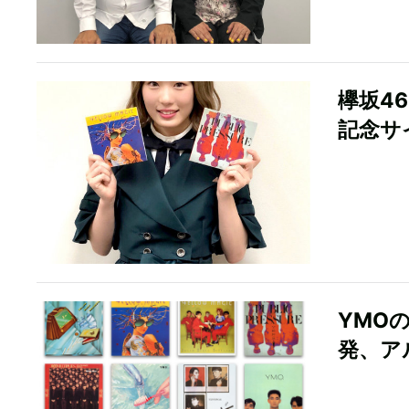
欅坂4
記念サ
YMO
発、ア