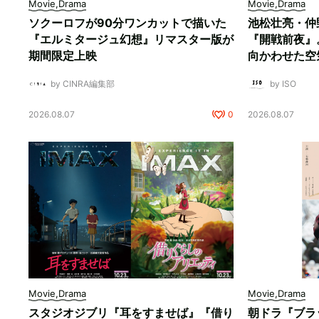
Movie,Drama
Movie,Drama
ソクーロフが90分ワンカットで描いた
池松壮亮・仲
『エルミタージュ幻想』リマスター版が
『開戦前夜』
期間限定上映
向かわせた空
by CINRA編集部
by ISO
2026.08.07
0
2026.08.07
Movie,Drama
Movie,Drama
スタジオジブリ『耳をすませば』『借り
朝ドラ『ブラ