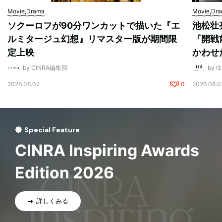
Movie,Drama
Movie,Dr
ソクーロフが90分ワンカットで描いた『エ
池松壮
ルミタージュ幻想』リマスター版が期間限
『開戦
定上映
かわせ
by CINRA編集部
by I
2026.08.07
0
2026.08.0
Special Feature
CINRA Inspiring Awards
Edition 2026
詳しくみる