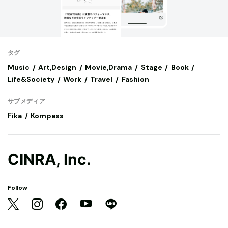
タグ
Music
Art,Design
Movie,Drama
Stage
Book
Life&Society
Work
Travel
Fashion
サブメディア
Fika
Kompass
CINRA, Inc.
Follow