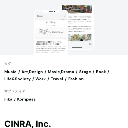
タグ
Music
Art,Design
Movie,Drama
Stage
Book
Life&Society
Work
Travel
Fashion
サブメディア
Fika
Kompass
CINRA, Inc.