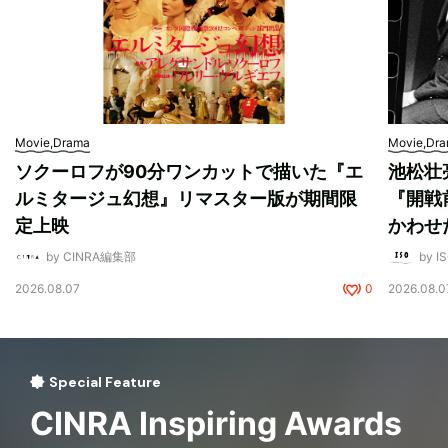
Movie,Drama
Movie,Dr
ソクーロフが90分ワンカットで描いた『エ
池松壮
ルミタージュ幻想』リマスター版が期間限
『開戦
定上映
かわせ
by CINRA編集部
by I
2026.08.07
0
2026.08.0
Special Feature
CINRA Inspiring Awards