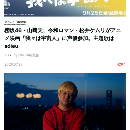
Movie,Drama
櫻坂46・山﨑天、令和ロマン・松井ケムリがアニ
メ映画『我々は宇宙人』に声優参加。主題歌は
adieu
by CINRA編集部
2026.07.27
1