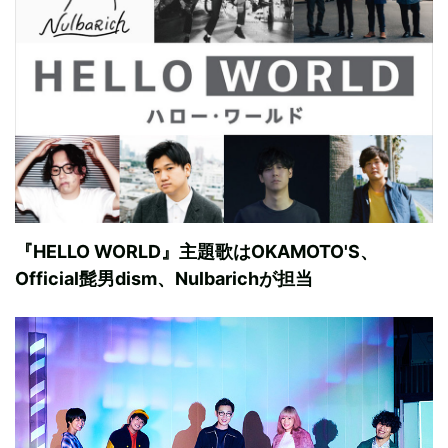
『HELLO WORLD』主題歌はOKAMOTO'S、
Official髭男dism、Nulbarichが担当