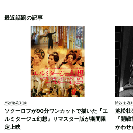
最近話題の記事
Movie,Drama
Movie,Dr
ソクーロフが90分ワンカットで描いた『エ
池松壮
ルミタージュ幻想』リマスター版が期間限
『開戦
定上映
かわせ