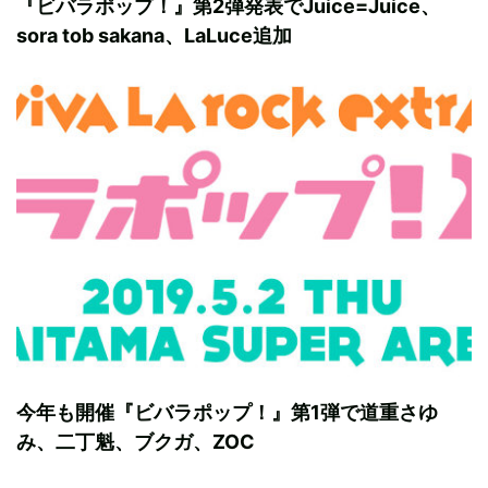
『ビバラポップ！』第2弾発表でJuice=Juice、
sora tob sakana、LaLuce追加
今年も開催『ビバラポップ！』第1弾で道重さゆ
み、二丁魁、ブクガ、ZOC