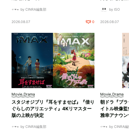
by CINRA編集部
by ISO
2026.08.07
0
2026.08.07
Movie,Drama
Movie,Drama
スタジオジブリ『耳をすませば』『借り
朝ドラ『ブラ
ぐらしのアリエッティ』4Kリマスター
イトル映像監
版の上映が決定
雅幸アナウン
by CINRA編集部
by CINRA