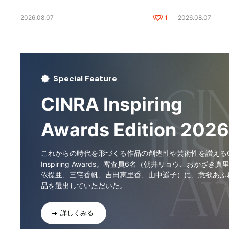
2026.08.07
1
2026.08.07
Special Feature
CINRA Inspiring
Awards Edition 2026
これからの時代を形づくる作品の創造性や芸術性を讃えるCI
Inspiring Awards。審査員6名（朝井リョウ、おかざき真
依提亜、三宅香帆、吉田恵里香、山中遥子）に、意欲あふ
品を選出していただいた。
詳しくみる