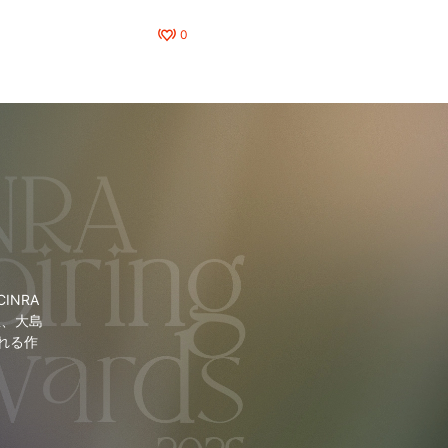
0
NRA
里、大島
れる作