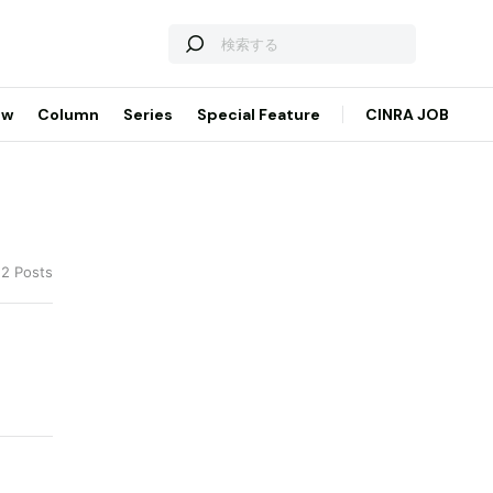
ew
Column
Series
Special Feature
CINRA JOB
 2 Posts