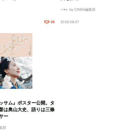
by CINRA編集部
98
2026.08.07
ッサム』ポスター公開。タ
督は奥山大史、語りは三條
サー
編集部