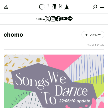
Follow
chomo
フォロー
Total 1 Posts