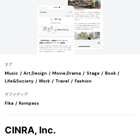
タグ
Music
Art,Design
Movie,Drama
Stage
Book
Life&Society
Work
Travel
Fashion
サブメディア
Fika
Kompass
CINRA, Inc.