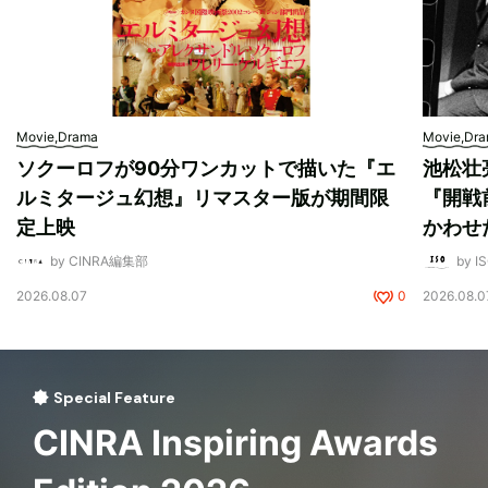
Movie,Drama
Movie,Dr
ソクーロフが90分ワンカットで描いた『エ
池松壮
ルミタージュ幻想』リマスター版が期間限
『開戦
定上映
かわせ
by CINRA編集部
by I
2026.08.07
0
2026.08.0
Special Feature
CINRA Inspiring Awards