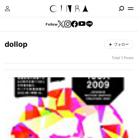
Follow
dollop
フォロー
Total 1 Posts