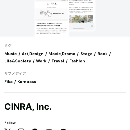
タグ
Music
Art,Design
Movie,Drama
Stage
Book
Life&Society
Work
Travel
Fashion
サブメディア
Fika
Kompass
CINRA, Inc.
Follow