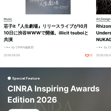
Music
Art,Design
荘子it『人生劇場』リリースライブが10月
Rhizo
10日に渋谷WWWで開催。illicit tsuboiと
Unde
共演
NUK
by CINRA編集部
by 
2026.08.06
0
2026.08.0
Special Feature
CINRA Inspiring Awards
Edition 2026