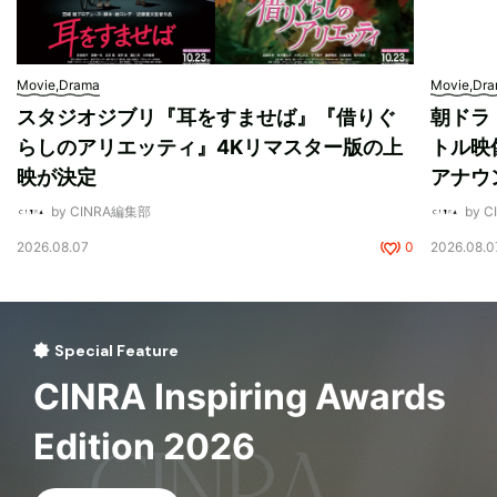
Movie,Drama
Movie,Dr
スタジオジブリ『耳をすませば』『借りぐ
朝ドラ
らしのアリエッティ』4Kリマスター版の上
トル映
映が決定
アナウ
by CINRA編集部
by 
2026.08.07
0
2026.08.0
Special Feature
CINRA Inspiring Awards
Edition 2026