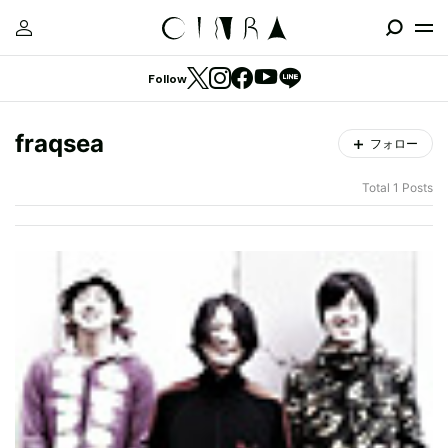
Follow
fraqsea
フォロー
Total 1 Posts