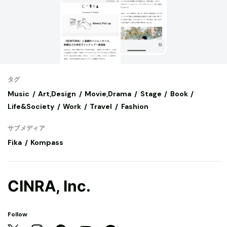
タグ
Music
Art,Design
Movie,Drama
Stage
Book
Life&Society
Work
Travel
Fashion
サブメディア
Fika
Kompass
CINRA, Inc.
Follow