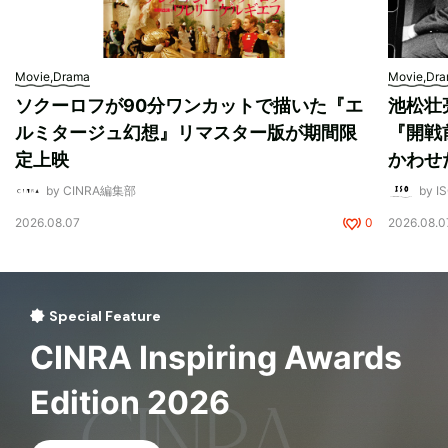
Movie,Drama
Movie,Dr
ソクーロフが90分ワンカットで描いた『エ
池松壮
ルミタージュ幻想』リマスター版が期間限
『開戦
定上映
かわせ
by CINRA編集部
by I
2026.08.07
0
2026.08.0
Special Feature
CINRA Inspiring Awards
Edition 2026