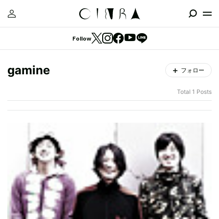
Follow
gamine
フォロー
Total 1 Posts