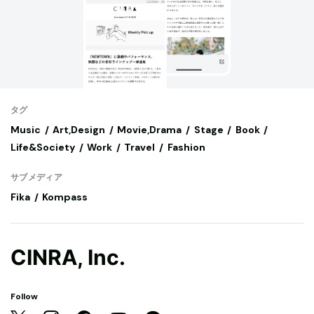
タグ
Music
Art,Design
Movie,Drama
Stage
Book
Life&Society
Work
Travel
Fashion
サブメディア
Fika
Kompass
CINRA, Inc.
Follow