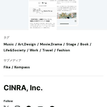
タグ
Music
Art,Design
Movie,Drama
Stage
Book
Life&Society
Work
Travel
Fashion
サブメディア
Fika
Kompass
CINRA, Inc.
Follow