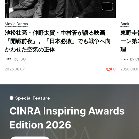
Movie,Drama
Book
池松壮亮・仲野太賀・中村蒼が語る映画
東野圭
『開戦前夜』。「日本必敗」でも戦争へ向
ーン第
かわせた空気の正体
理
by ISO
by 
2026.08.07
0
2026.08.0
Special Feature
CINRA Inspiring Awards
Edition 2026