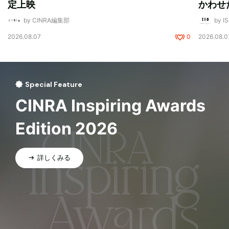
定上映
かわせ
by CINRA編集部
by I
2026.08.07
0
2026.08.0
Special Feature
CINRA Inspiring Awards
Edition 2026
詳しくみる