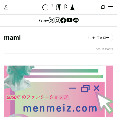
Follow
mami
フォロー
Total 3 Posts