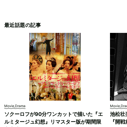
最近話題の記事
Movie,Drama
Movie,Dr
ソクーロフが90分ワンカットで描いた『エ
池松壮
ルミタージュ幻想』リマスター版が期間限
『開戦