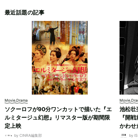
最近話題の記事
Movie,Drama
Movie,Dr
ソクーロフが90分ワンカットで描いた『エ
池松壮
ルミタージュ幻想』リマスター版が期間限
『開戦
定上映
かわせ
by CINRA編集部
by I