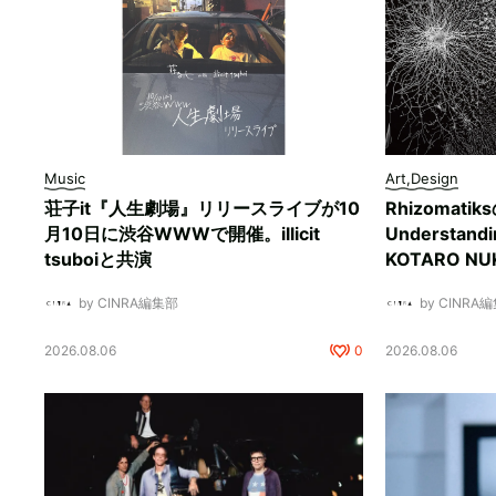
Music
Art,Design
荘子it『人生劇場』リリースライブが10
Rhizomati
月10日に渋谷WWWで開催。illicit
Understan
tsuboiと共演
KOTARO 
by CINRA編集部
by CINRA
2026.08.06
0
2026.08.06