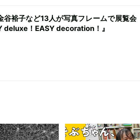
、金谷裕子など13人が写真フレームで展覧会
 deluxe！EASY decoration！』