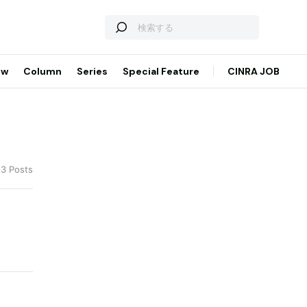
ew
Column
Series
Special Feature
CINRA JOB
 3 Posts