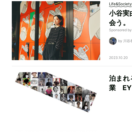
Life&Society
小谷実由
会う。
Sponsored b
by 川谷
2023.10.20
泊まれる
業 E