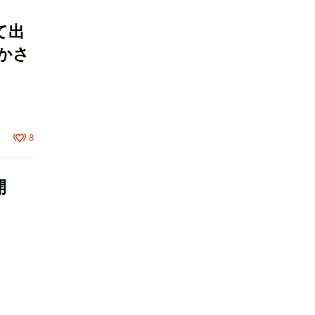
て出
かさ
8
開