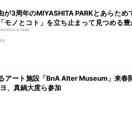
が3周年のMIYASHITA PARKとあらため
「モノとコト」を立ち止まって見つめる豊
y MIYASHITA PARK
恭平
アート施設「BnA Alter Museum」来春
Yヨ、真鍋大度ら参加