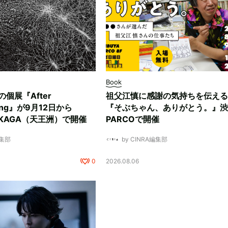
Book
ksの個展『After
祖父江慎に感謝の気持ちを伝える
ding』が9月12日から
『そぶちゃん、ありがとう。』渋
NUKAGA（天王洲）で開催
PARCOで開催
編集部
by CINRA編集部
0
2026.08.06