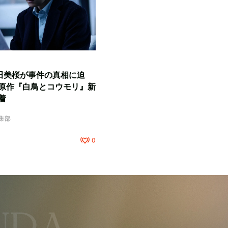
田美桜が事件の真相に迫
原作『白鳥とコウモリ』新
着
編集部
0