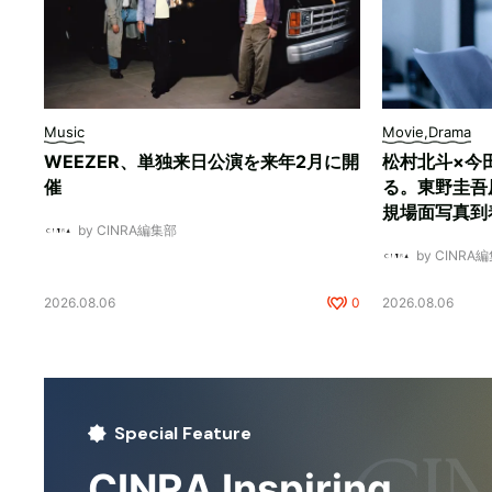
Music
Movie,Drama
WEEZER、単独来日公演を来年2月に開
松村北斗×今
催
る。東野圭吾
規場面写真到
by CINRA編集部
by CINRA
2026.08.06
0
2026.08.06
Special Feature
CINRA Inspiring