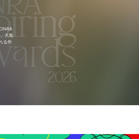
NRA
里、大島
れる作