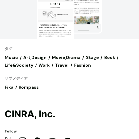
タグ
Music
Art,Design
Movie,Drama
Stage
Book
Life&Society
Work
Travel
Fashion
サブメディア
Fika
Kompass
CINRA, Inc.
Follow