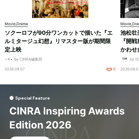
Movie,Drama
Movie,Dr
ソクーロフが90分ワンカットで描いた『エ
池松壮
ルミタージュ幻想』リマスター版が期間限
『開戦
定上映
かわせ
by CINRA編集部
by I
2026.08.07
0
2026.08.0
Special Feature
CINRA Inspiring Awards
Edition 2026