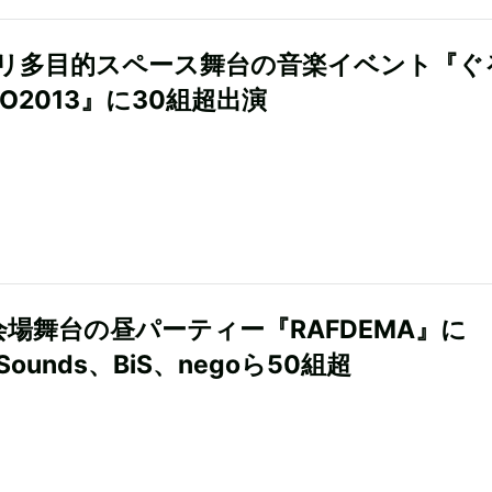
リ多目的スペース舞台の音楽イベント『ぐ
RO2013』に30組超出演
会場舞台の昼パーティー『RAFDEMA』に
GSounds、BiS、negoら50組超