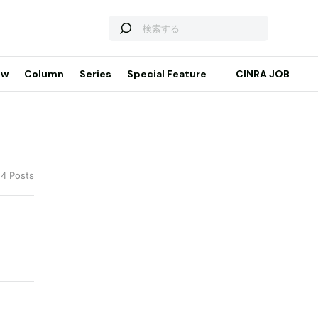
ew
Column
Series
Special Feature
CINRA JOB
14 Posts