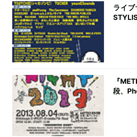
ライブサ
STY
『MET
段、P