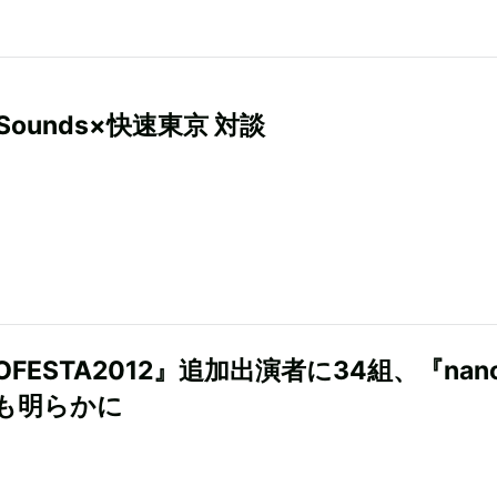
GSounds×快速東京 対談
OFESTA2012』追加出演者に34組、『nan
も明らかに