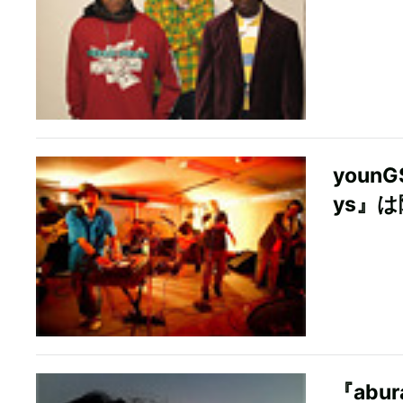
youn
ys』
『abu