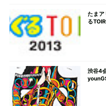
たまア
るTOI
渋谷4
youn