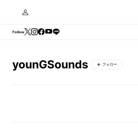
Follow
younGSounds
フォロー