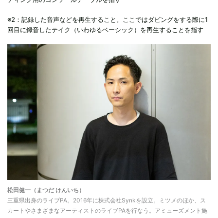
※2：記録した音声などを再生すること。ここではダビングをする際に1
回目に録音したテイク（いわゆるベーシック）を再生することを指す
松田健一（まつだ けんいち）
三重県出身のライブPA。2016年に株式会社Synkを設立。ミツメのほか、ス
カートやさまざまなアーティストのライブPAを行なう。アミューズメント施