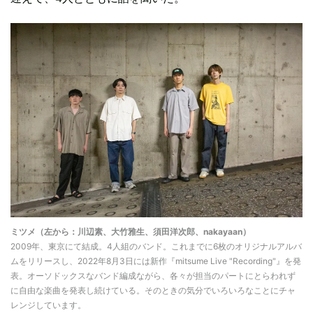
ミツメ（左から：川辺素、大竹雅生、須田洋次郎、nakayaan）
2009年、東京にて結成。4人組のバンド。これまでに6枚のオリジナルアルバ
ムをリリースし、2022年8月3日には新作『mitsume Live "Recording"』を発
表。オーソドックスなバンド編成ながら、各々が担当のパートにとらわれず
に自由な楽曲を発表し続けている。そのときの気分でいろいろなことにチャ
レンジしています。