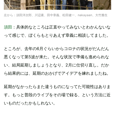
左から：須田洋次郎、川辺素、田中章義、松田健一、nakayaan、大竹雅生
須田
：具体的なところは正直やってみないとわかんないな
って感じで、ぼくらもとりあえず章義に相談してました。
ところが、去年の6月ぐらいからコロナの状況がだんだん
悪くなって第5波が来た。そんな状況で準備も進められな
い、結局延期しましょうとなり、2月に仕切り直し。だか
ら結果的には、延期のおかげでアイデアを練れましたね。
延期がなかったらまた違うものになってた可能性はありま
す。もっと普段のライブをその場で録る、という方法に近
いものだったかもしれない。