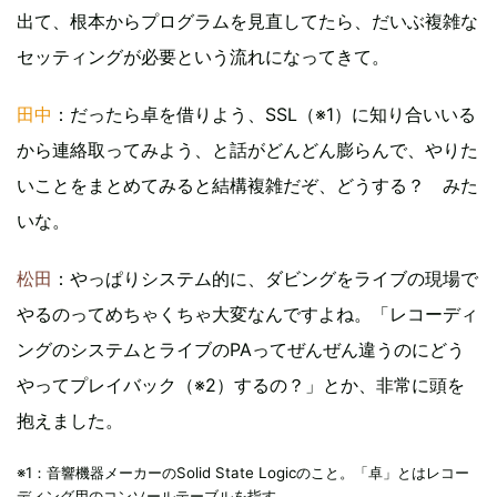
出て、根本からプログラムを見直してたら、だいぶ複雑な
セッティングが必要という流れになってきて。
田中
：だったら卓を借りよう、SSL（※1）に知り合いいる
から連絡取ってみよう、と話がどんどん膨らんで、やりた
いことをまとめてみると結構複雑だぞ、どうする？ みた
いな。
松田
：やっぱりシステム的に、ダビングをライブの現場で
やるのってめちゃくちゃ大変なんですよね。「レコーディ
ングのシステムとライブのPAってぜんぜん違うのにどう
やってプレイバック（※2）するの？」とか、非常に頭を
抱えました。
※1：音響機器メーカーのSolid State Logicのこと。「卓」とはレコー
ディング用のコンソールテーブルを指す