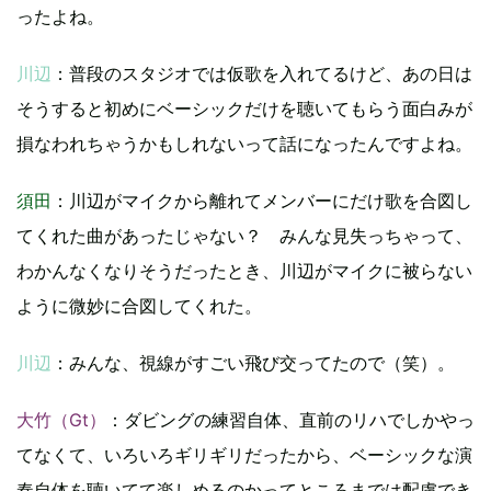
ったよね。
川辺
：普段のスタジオでは仮歌を入れてるけど、あの日は
そうすると初めにベーシックだけを聴いてもらう面白みが
損なわれちゃうかもしれないって話になったんですよね。
須田
：川辺がマイクから離れてメンバーにだけ歌を合図し
てくれた曲があったじゃない？ みんな見失っちゃって、
わかんなくなりそうだったとき、川辺がマイクに被らない
ように微妙に合図してくれた。
川辺
：みんな、視線がすごい飛び交ってたので（笑）。
大竹（Gt）
：ダビングの練習自体、直前のリハでしかやっ
てなくて、いろいろギリギリだったから、ベーシックな演
奏自体を聴いてて楽しめるのかってところまでは配慮でき