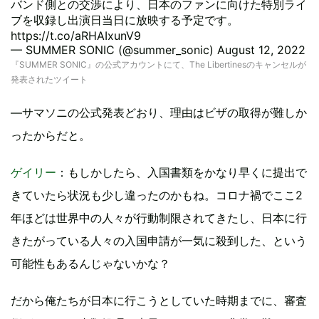
バンド側との交渉により、日本のファンに向けた特別ライ
ブを収録し出演日当日に放映する予定です。
https://t.co/aRHAIxunV9
— SUMMER SONIC (@summer_sonic)
August 12, 2022
『SUMMER SONIC』の公式アカウントにて、The Libertinesのキャンセルが
発表されたツイート
―サマソニの公式発表どおり、理由はビザの取得が難しか
ったからだと。
ゲイリー
：もしかしたら、入国書類をかなり早くに提出で
きていたら状況も少し違ったのかもね。コロナ禍でここ2
年ほどは世界中の人々が行動制限されてきたし、日本に行
きたがっている人々の入国申請が一気に殺到した、という
可能性もあるんじゃないかな？
だから俺たちが日本に行こうとしていた時期までに、審査