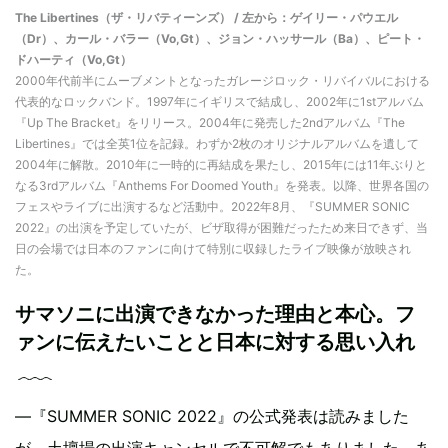
The Libertines（ザ・リバティーンズ） / 左から：ゲイリー・パウエル
（Dr）、カール・バラー（Vo,Gt）、ジョン・ハッサール（Ba）、ピート・
ドハーティ（Vo,Gt）
2000年代前半にムーブメントとなったガレージロック・リバイバルにおける
代表的なロックバンド。1997年にイギリスで結成し、2002年に1stアルバム
『Up The Bracket』をリリース。2004年に発売した2ndアルバム『The
Libertines』では全英1位を記録。わずか2枚のオリジナルアルバムを遺して
2004年に解散。2010年に一時的に再結成を果たし、2015年には11年ぶりと
なる3rdアルバム『Anthems For Doomed Youth』を発表。以降、世界各国の
フェスやライブに出演するなど活動中。2022年8月、『SUMMER SONIC
2022』の出演を予定していたが、ビザ取得が困難だったため来日できず、当
日の会場では日本のファンに向けて特別に収録したライブ映像が放映され
た。
サマソニに出演できなかった理由と本心。フ
ァンに伝えたいことと日本に対する思い入れ
―『SUMMER SONIC 2022』の公式発表は読みました
が、土壇場の出演キャンセルで不可解でもありました。あ