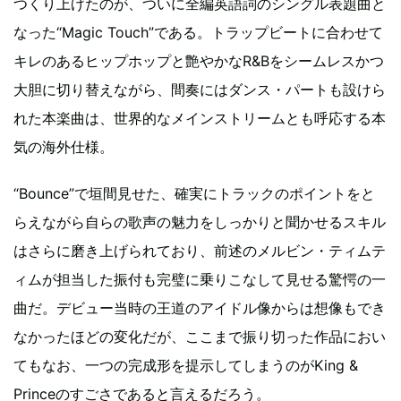
つくり上げたのが、ついに全編英語詞のシングル表題曲と
なった“Magic Touch”である。トラップビートに合わせて
キレのあるヒップホップと艶やかなR&Bをシームレスかつ
大胆に切り替えながら、間奏にはダンス・パートも設けら
れた本楽曲は、世界的なメインストリームとも呼応する本
気の海外仕様。
“Bounce”で垣間見せた、確実にトラックのポイントをと
らえながら自らの歌声の魅力をしっかりと聞かせるスキル
はさらに磨き上げられており、前述のメルビン・ティムテ
ィムが担当した振付も完璧に乗りこなして見せる驚愕の一
曲だ。デビュー当時の王道のアイドル像からは想像もでき
なかったほどの変化だが、ここまで振り切った作品におい
てもなお、一つの完成形を提示してしまうのがKing &
Princeのすごさであると言えるだろう。