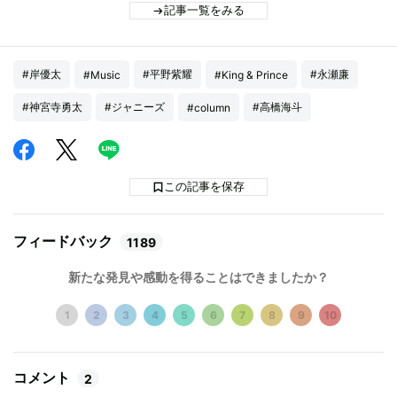
記事一覧をみる
#岸優太
#平野紫耀
#永瀬廉
#Music
#King & Prince
#神宮寺勇太
#ジャニーズ
#高橋海斗
#column
この記事を保存
フィードバック
1189
新たな発見や感動を得ることはできましたか？
1
2
3
4
5
6
7
8
9
10
コメント
2