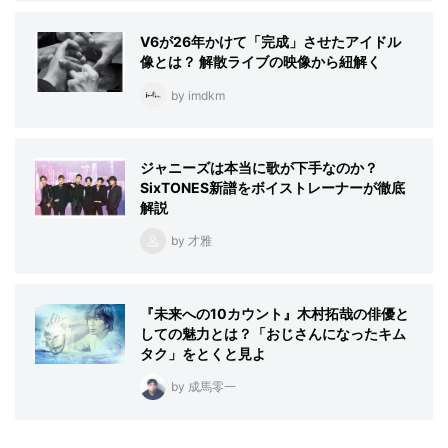
V6が26年かけて「完成」させたアイドル
像とは？ 解散ライブの映像から紐解く
by imdkm
ジャニーズは本当に歌が下手なのか？
SixTONES新譜をボイストレーナーが徹底
解説
by 才雅
『未来への10カウント』木村拓哉の俳優と
しての魅力とは？「おじさんになったキム
タク」をとくと見よ
by 成馬零一