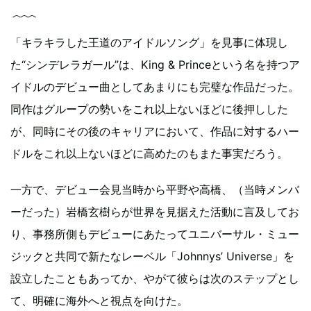
「キラキラした王道のアイドルソング」を見事に体現し
た“シンデレラガール”は、King & Princeという名を持つア
イドルのデビュー曲としてあまりにも完璧な作品だった。
同作はグループの勢いをこれ以上ないほどに後押しした
が、同時にその後のキャリアにおいて、作品に対するハー
ドルをこれ以上ないほどに高めたのもまた事実だろう。
一方で、デビュー会見当時から平野や高橋、（当時メンバ
ーだった）岩橋玄樹らが世界を見据えた活動に言及してお
り、事務所側もデビューにあたってユニバーサル・ミュー
ジックと共同で新たなレーベル「Johnnys’ Universe」を
設立したこともあってか、やがて彼らは次のステップとし
て、明確に海外へと視点を向けた。