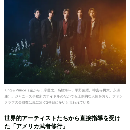
King & Prince（左から：岸優太、高橋海斗、平野紫耀、神宮寺勇太、永瀬
廉）。ジャニーズ事務所のアイドルのなかでも圧倒的な人気を誇り、ファン
クラブの会員数は嵐に次ぐ2番目に多いと言われている
世界的アーティストたちから直接指導を受け
た「アメリカ武者修行」