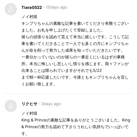
・
15days ago
Tiara0522
ノイ村様

キンプリちゃんの素敵な記事を書いてくださり有難うござい
ました。お礼を申し上げたくて登録しました。

彼らの頑張りを認めて貰えて本当に嬉しいです。こうして記
事を書いてくださることで一人でも多くの方にキンプリちゃ
んが命を削って努力した成果を知っていただきたいです。

一番分かっていないのが彼らの一番近くにいるはずの事務
所。本当に悔しいし悲しいし憤りを感じます。我々ファンが
出来ることは限られていますがそれでも5/22

まで精一杯応援したいです。今後ともキンプリちゃんを宜し
くお願い致します。
リクヒサ
・
3days ago
ノイ村様

King & Princeの素敵な記事をありがとうございました。King 
& Princeの努力を認めて下さりうれしい気持ちでいっぱいで
す。
