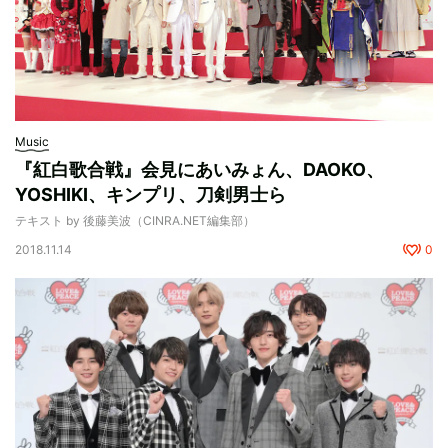
Music
『紅白歌合戦』会見にあいみょん、DAOKO、
YOSHIKI、キンプリ、刀剣男士ら
テキスト by 後藤美波（CINRA.NET編集部）
2018.11.14
0