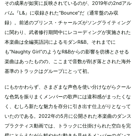
その成果が如実に反映されているのが、2019年の2ndアル
バム『L&』に収録された“Bounce”だ（通常盤のみ収
録）。前述のプリンス・チャールズがソングライティング
に関わり、武者修行期間中にレコーディングが実施された
本楽曲は全編英語詞によるモダンR&B。それまでに
も“Naughty Girl”のようなR&Bからの影響を彷彿とさせる
楽曲はあったものの、ここまで音数が削ぎ落とされた海外
基準のトラックはグループにとって初。
にもかかわらず、さまざまな声色を使い分けながらクール
な色気を振りまくメンバーの歌声には違和感がまったくな
く、むしろ新たな魅力を存分に引き出す仕上がりとなって
いたのである。2022年の5月に公開された本楽曲のダンス
プラクティス動画では、トラックに仕掛けられた空白を完
璧にとらえながら鮮やかな動きを見せるメンバーのダンス