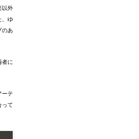
楽以外
た、ゆ
プのあ
両者に
アーテ
合って