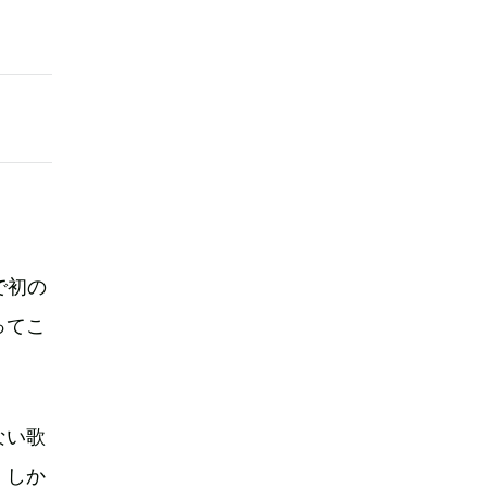
”で初の
ってこ
ない歌
、しか