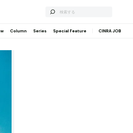
ew
Column
Series
Special Feature
CINRA JOB