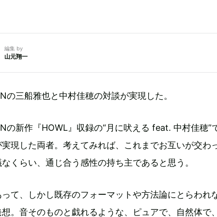
編集 by
山元翔一
BARONの三船雅也と中村佳穂の対談が実現した。
ARONの新作『HOWL』収録の“月に吠える feat. 中村佳穂
が実現した両者。考えてみれば、これまでお互いが交わ
議なくらい、通じ合う感性の持ち主であると思う。
あって、しかし既存のフォーマットや方法論にとらわれ
発想。音そのものと戯れるような、ピュアで、自然体で