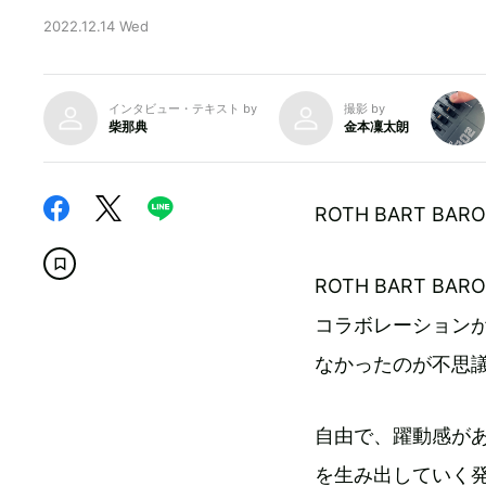
2022.12.14 Wed
インタビュー・テキスト by
撮影 by
柴那典
金本凜太朗
ROTH BART 
ROTH BART B
コラボレーション
なかったのが不思
自由で、躍動感が
を生み出していく