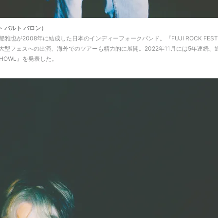
ット バルト バロン）
也が2008年に結成した日本のインディーフォークバンド。『FUJI ROCK FESTI
』など大型フェスへの出演、海外でのツアーも精力的に展開。2022年11月には5年連続、
HOWL』を発表した。