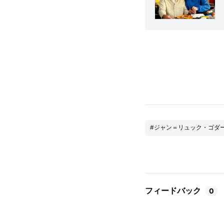
#ジャン＝リュック・ゴダ
フィードバック
0