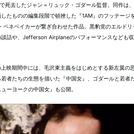
1歳で死去したジャン＝リュック・ゴダール監督。同作は、1
したものの編集段階で頓挫した『1AM』のフッテージ
A・ペネベイカーが繋ぎ合わせた作品。黒豹党のエルドリ
や、Jefferson Airplaneのパフォーマンスなども
maでの上映期間中には、毛沢東主義をはじめとする新左翼の
る若者たちの生態を描いた『中国女』、ゴダールと若者
ニューヨークの中国女』も公開。