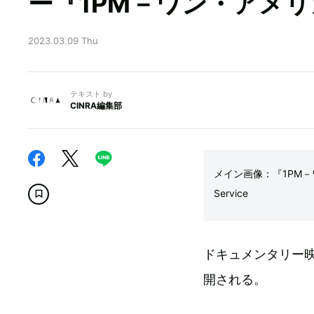
ー『1PM－ワン・アメ
2023.03.09 Thu
テキスト by
CINRA編集部
メイン画像：『1PM－ワン・
Service
ドキュメンタリー映
開される。