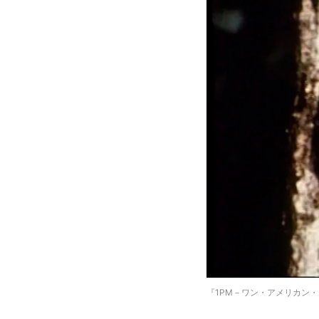
『1PM－ワン・アメリカン・ムービー』©