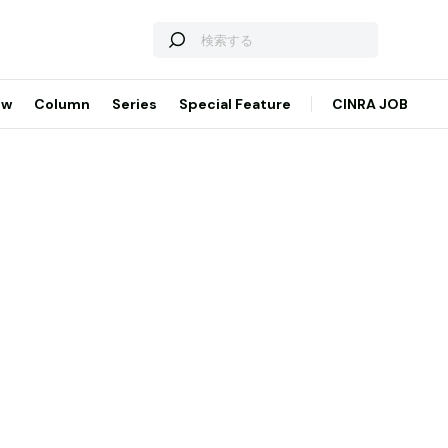
ew
Column
Series
Special Feature
CINRA JOB