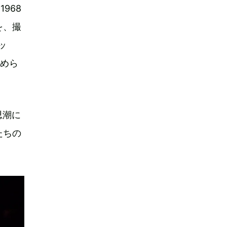
968
を、撮
ッ
収めら
思潮に
たちの