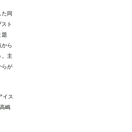
した同
ブスト
と題
点から
う。主
からが
アイス
高嶋