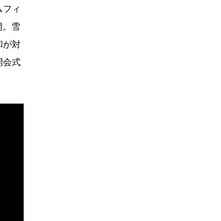
ムフィ
開。雪
和が対
開会式