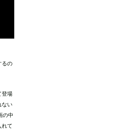
するの
て登場
れない
画の中
入れて