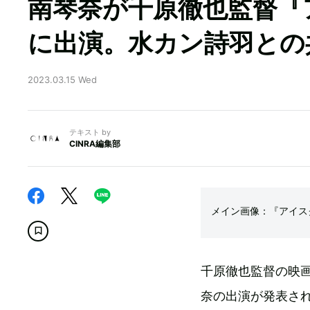
南琴奈が千原徹也監督『
に出演。水カン詩羽との
2023.03.15 Wed
テキスト by
CINRA編集部
メイン画像：『アイス
千原徹也監督の映
奈の出演が発表さ