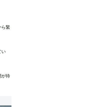
から緊
てい
開が待