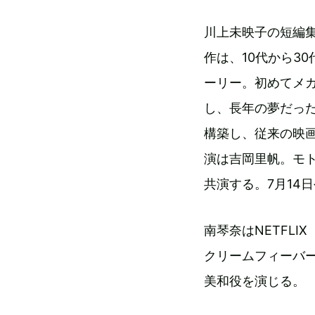
川上未映子の短編
作は、10代から3
ーリー。初めてメ
し、長年の夢だっ
構築し、従来の映
演は吉岡里帆。モ
共演する。7月14
南琴奈はNETFL
クリームフィーバ
美和役を演じる。