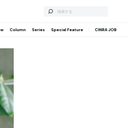
ew
Column
Series
Special Feature
CINRA JOB