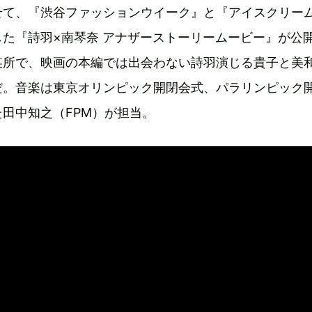
せて、『渋谷ファッションウイーク』と『アイスクリー
た『詩羽×南琴奈 アナザーストーリームービー』が公
某所で、映画の本編では出会わない詩羽演じる貴子と美
だ。音楽は東京オリンピック開閉会式、パラリンピック
田中知之（FPM）が担当。