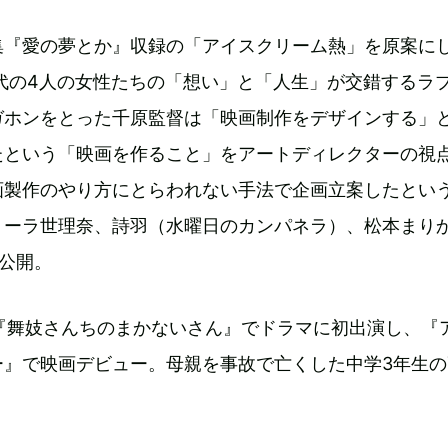
集『愛の夢とか』収録の「アイスクリーム熱」を原案に
0代の4人の女性たちの「想い」と「人生」が交錯するラ
ガホンをとった千原監督は「映画制作をデザインする」
たという「映画を作ること」をアートディレクターの視
画製作のやり方にとらわれない手法で企画立案したとい
トーラ世理奈、詩羽（水曜日のカンパネラ）、松本まり
日公開。
IX『舞妓さんちのまかないさん』でドラマに初出演し、『
ー』で映画デビュー。母親を事故で亡くした中学3年生の