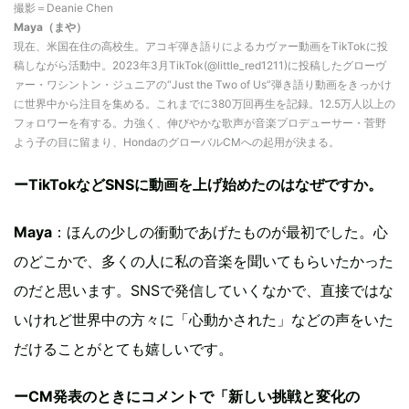
撮影＝Deanie Chen
Maya（まや）
現在、米国在住の高校生。アコギ弾き語りによるカヴァー動画をTikTokに投
稿しながら活動中。2023年3月TikTok(@little_red1211)に投稿したグローヴ
ァー・ワシントン・ジュニアの“Just the Two of Us”弾き語り動画をきっかけ
に世界中から注目を集める。これまでに380万回再生を記録。12.5万人以上の
フォロワーを有する。力強く、伸びやかな歌声が音楽プロデューサー・菅野
よう子の目に留まり、HondaのグローバルCMへの起用が決まる。
ーTikTokなどSNSに動画を上げ始めたのはなぜですか。
Maya
：ほんの少しの衝動であげたものが最初でした。心
のどこかで、多くの人に私の音楽を聞いてもらいたかった
のだと思います。SNSで発信していくなかで、直接ではな
いけれど世界中の方々に「心動かされた」などの声をいた
だけることがとても嬉しいです。
ーCM発表のときにコメントで「新しい挑戦と変化の