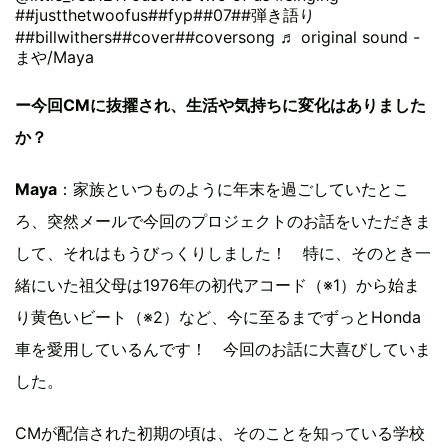
#
#justthetwoofus
#
#fyp
#
#07
#
#弾き語り
#
#billwithers
#
#cover
#
#coversong
♬ original sound -
まや/Maya
ー今回CMに抜擢され、生活や気持ちに変化はありました
か？
Maya
：家族といつものように年末を過ごしていたとこ
ろ、突然メールで今回のプロジェクトのお話をいただきま
して、それはもうびっくりしました！ 特に、そのとき一
緒にいた祖父母は1976年の初代アコード（※1）から始ま
り黄色いビート（※2）など、今に至るまでずっとHonda
車を愛用しているんです！ 今回のお話に大喜びしていま
した。
CMが配信された初期の頃は、そのことを知っている学校