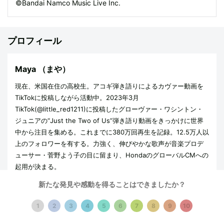
©Bandai Namco Music Live Inc.
プロフィール
Maya
（まや）
現在、米国在住の高校生。アコギ弾き語りによるカヴァー動画を
TikTokに投稿しながら活動中。2023年3月
TikTok(@little_red1211)に投稿したグローヴァー・ワシントン・
ジュニアの“Just the Two of Us”弾き語り動画をきっかけに世界
中から注目を集める。これまでに380万回再生を記録。12.5万人以
上のフォロワーを有する。力強く、伸びやかな歌声が音楽プロデ
ューサー・菅野よう子の目に留まり、HondaのグローバルCMへの
起用が決まる。
新たな発見や感動を得ることはできましたか？
菅野よう子
（かんの・ようこ）
1
2
3
4
5
6
7
8
9
10
作編曲家、音楽プロデューサー。SMAP、今井美樹、小泉今日子、