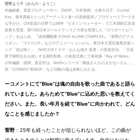
菅野よう子（かんの・ようこ）
作編曲家、音楽プロデューサー。SMAP、今井美樹、小泉今日子、Crystal
Kay、坂本真綾といったアーティスト達への楽曲提供／プロデュースワークを
も手がけ、CM音楽の分野では98年「ビタミンウォーター」で三木鶏郎広告音
楽賞を受賞。第13回日本ゴールドディスク大賞を受賞した『カウボーイビバ
ップ』をはじめ、『攻殻機動隊 STAND ALONE COMPLEX』『創聖のアクエ
リオン』『マクロスF』などのアニメーションから、東日本大震災復興支援ソ
ング「花は咲く」、NHK大河ドラマ「おんな城主 直虎」の音楽担当、「天皇
陛下御即位をお祝いする国民祭典」の祝賀式典にて奉祝曲『Ray of Water』
の作編曲・指揮、直近作は、Netfixシリーズ「舞妓さんちのまかないさん」、
同「COWBOY BEBOP」など活動の場は多岐にわたる。
ーコメントにて“Blue”は魂の自由を歌った曲であると語ら
れていました。あらためて“Blue”に込めた思いを教えてく
ださい。また、長い年月を経て“Blue”に向かわれて、どん
なことを感じましたか？
菅野
：25年も経ったことが信じられないほど、この曲が