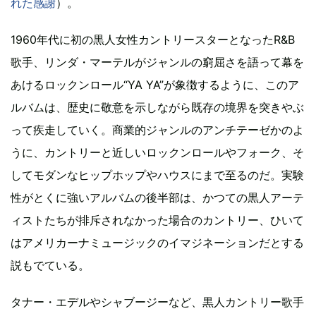
れた感謝
）。
1960年代に初の黒人女性カントリースターとなったR&B
歌手、リンダ・マーテルがジャンルの窮屈さを語って幕を
あけるロックンロール“YA YA”が象徴するように、このア
ルバムは、歴史に敬意を示しながら既存の境界を突きやぶ
って疾走していく。商業的ジャンルのアンチテーゼかのよ
うに、カントリーと近しいロックンロールやフォーク、そ
してモダンなヒップホップやハウスにまで至るのだ。実験
性がとくに強いアルバムの後半部は、かつての黒人アーテ
ィストたちが排斥されなかった場合のカントリー、ひいて
はアメリカーナミュージックのイマジネーションだとする
説もでている。
タナー・エデルやシャブージーなど、黒人カントリー歌手