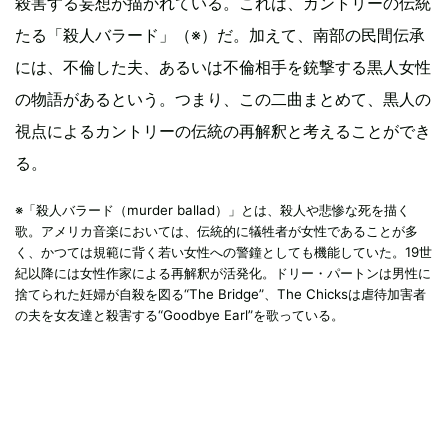
殺害する妄想が描かれている。これは、カントリーの伝統
たる「殺人バラード」（※）だ。加えて、南部の民間伝承
には、不倫した夫、あるいは不倫相手を銃撃する黒人女性
の物語があるという。つまり、この二曲まとめて、黒人の
視点によるカントリーの伝統の再解釈と考えることができ
る。
※「殺人バラード（murder ballad）」とは、殺人や悲惨な死を描く
歌。アメリカ音楽においては、伝統的に犠牲者が女性であることが多
く、かつては規範に背く若い女性への警鐘としても機能していた。19世
紀以降には女性作家による再解釈が活発化。ドリー・パートンは男性に
捨てられた妊婦が自殺を図る“The Bridge”、The Chicksは虐待加害者
の夫を女友達と殺害する“Goodbye Earl”を歌っている。