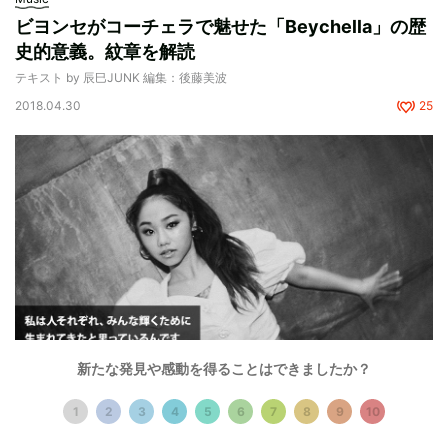
ビヨンセがコーチェラで魅せた「Beychella」の歴
史的意義。紋章を解読
テキスト by 辰巳JUNK 編集：後藤美波
2018.04.30
25
新たな発見や感動を得ることはできましたか？
1
2
3
4
5
6
7
8
9
10
Music