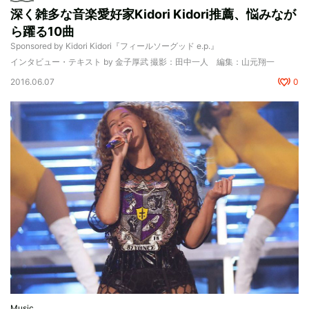
深く雑多な音楽愛好家Kidori Kidori推薦、悩みなが
ら躍る10曲
Sponsored by Kidori Kidori『フィールソーグッド e.p.』
インタビュー・テキスト by 金子厚武 撮影：田中一人 編集：山元翔一
2016.06.07
0
Music