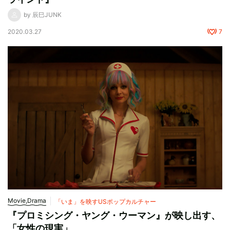
by 辰巳JUNK
2020.03.27
7
Movie,Drama
「いま」を映すUSポップカルチャー
『プロミシング・ヤング・ウーマン』が映し出す、
「女性の現実」