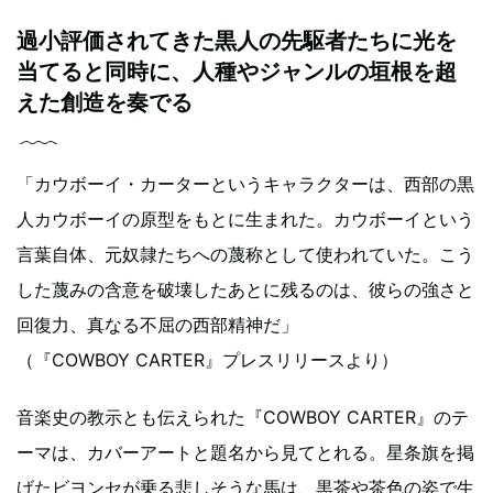
過小評価されてきた黒人の先駆者たちに光を
当てると同時に、人種やジャンルの垣根を超
えた創造を奏でる
「カウボーイ・カーターというキャラクターは、西部の黒
人カウボーイの原型をもとに生まれた。カウボーイという
言葉自体、元奴隷たちへの蔑称として使われていた。こう
した蔑みの含意を破壊したあとに残るのは、彼らの強さと
回復力、真なる不屈の西部精神だ」
（『COWBOY CARTER』プレスリリースより）
音楽史の教示とも伝えられた『COWBOY CARTER』のテ
ーマは、カバーアートと題名から見てとれる。星条旗を掲
げたビヨンセが乗る悲しそうな馬は、黒茶や茶色の姿で生