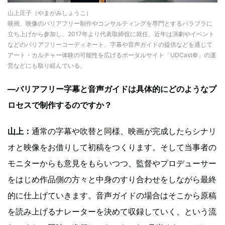
山上庄子（やまがみしょうこ）
映画、映像のバリアフリー制作やコンサルティングを専門とするパラブラに
立ち上げから参加し、2017年より代表取締役に就任。近年は演劇やイベント
などのバリアフリーコーディネート、字幕や音声ガイドの提供などを通じて
アート・カルチャー体験の可能性を広げるポータルサイト「UDCast©」の運
営などにも取り組んでいる。
—バリアフリー字幕と音声ガイドは具体的にどのようなプ
ロセスで制作するのですか？
山上：
通常の字幕や吹替と同様、映画が完成したらシナリ
オと映像をお借りして初稿をつくります。そして当事者の
モニターからも意見をもらいつつ、監督やプロデューサー
をはじめ作品側の方々と中身のすり合わせをしながら最終
的に仕上げていきます。音声ガイドの場合はそこから原稿
を読み上げるナレーターを決めて収録していく、という流