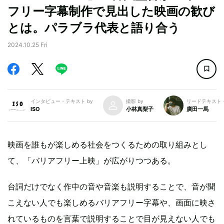
フリー字幕制作で見出した映画の歓び
とは。パラブラ代表と語り合う
2024.10.25 Fri
インタビュー・テキスト by
撮影 by
リードテキスト・
ISO
小林真梨子
廣田一馬
映画を誰もが楽しめる社会をつくるための取り組みとし
て、「バリアフリー上映」が広がりつつある。
台詞だけでなく作中の音や音楽も説明することで、音が聞
こえない人でも楽しめるバリアフリー字幕や、画面に映さ
れているものを言葉で説明することで目が見えない人でも