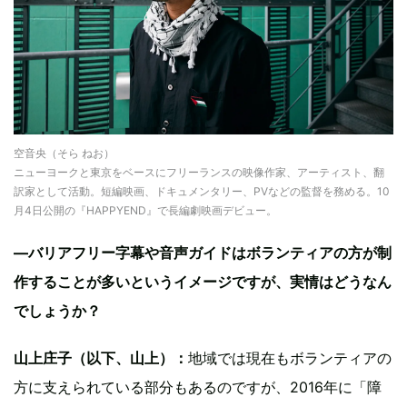
空音央（そら ねお）
ニューヨークと東京をベースにフリーランスの映像作家、アーティスト、翻
訳家として活動。短編映画、ドキュメンタリー、PVなどの監督を務める。10
月4日公開の『HAPPYEND』で長編劇映画デビュー。
—バリアフリー字幕や音声ガイドはボランティアの方が制
作することが多いというイメージですが、実情はどうなん
でしょうか？
山上庄子（以下、山上）：
地域では現在もボランティアの
方に支えられている部分もあるのですが、2016年に「障