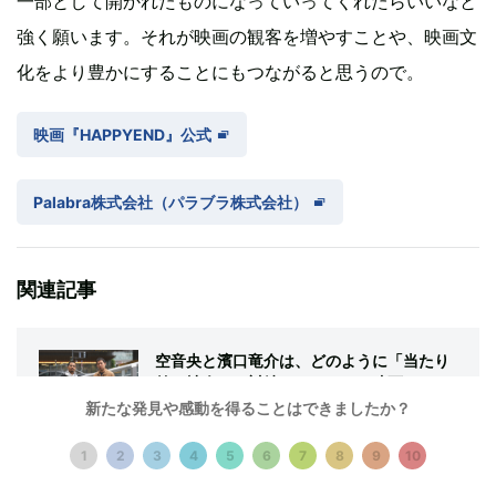
一部として開かれたものになっていってくれたらいいなと
強く願います。それが映画の観客を増やすことや、映画文
化をより豊かにすることにもつながると思うので。
映画『HAPPYEND』公式
Palabra株式会社（パラブラ株式会社）
関連記事
空音央と濱口竜介は、どのように「当たり
前の社会」と対峙しているか。映画
『HAPPYEND』をめぐる対談
新たな発見や感動を得ることはできましたか？
by 宮田文久
1
2
3
4
5
6
7
8
9
10