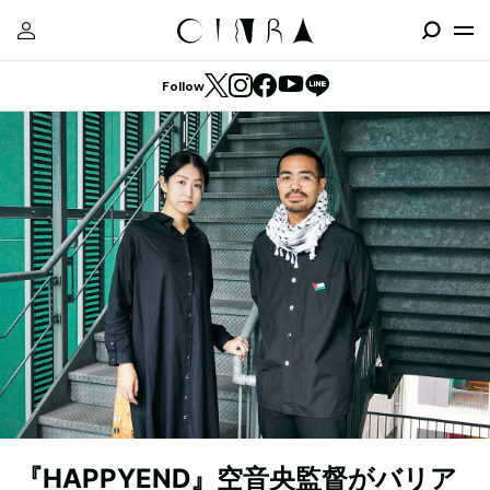
Follow
『HAPPYEND』空音央監督がバリア