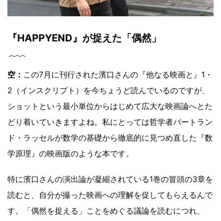
『HAPPYEND』が捉えた「偶然」
空：
この7月に刊行された濱口さんの『他なる映画と』1・
2（インスクリプト）を今ちょうど読んでいるのですが、
ショットという最小単位からはじめて広大な映画論へとた
どり着いていきますよね。私にとっては哲学者バートラン
ド・ラッセルが数学の基礎から徹底的に見つめ直した『数
学原理』の映画版のような本です。
特に濱口さんの演出論が凝縮されている1巻の冒頭の3章を
読むと、自分が撮った映画への理解を促してもらえるんで
す。「偶然を捉える」ことをめぐる議論を読むにつれ、