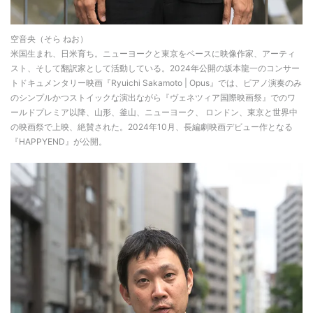
空音央（そら ねお）
米国生まれ、日米育ち。ニューヨークと東京をベースに映像作家、アーティ
スト、そして翻訳家として活動している。2024年公開の坂本龍一のコンサー
トドキュメンタリー映画『Ryuichi Sakamoto | Opus』では、ピアノ演奏のみ
のシンプルかつストイックな演出ながら『ヴェネツィア国際映画祭』でのワ
ールドプレミア以降、山形、釜山、ニューヨーク、 ロンドン、東京と世界中
の映画祭で上映、絶賛された。2024年10月、長編劇映画デビュー作となる
『HAPPYEND』が公開。