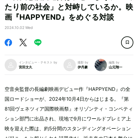
たり前の社会」と対峙しているか。映
画『HAPPYEND』をめぐる対談
2024.10.02 Wed
インタビュー・テキスト by
撮影 by
編集 by
宮田文久
伊丹豪
山元翔一
空音央監督の長編劇映画デビュー作『HAPPYEND』の全
国ロードショーが、2024年10月4日からはじまる。『第
81回ヴェネツィア国際映画祭』オリゾンティ・コンペティ
ション部門に出品され、現地で9月にワールドプレミア上
映を迎えた際は、約5分間のスタンディングオベーション