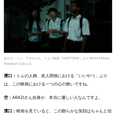
左から：ミン、アタちゃん、トム / 映画『HAPPYEND』より ©2024 Music
Research Club LLC
濱口：
トムの人柄、友人関係における「いいやつ」ぶり
は、この映画における一つの心の救いですね。
空：
ARAZIさん自身が、本当に優しい人なんですよ。
濱口：
映画を見ていると、この朗らかな笑顔はちゃんと信