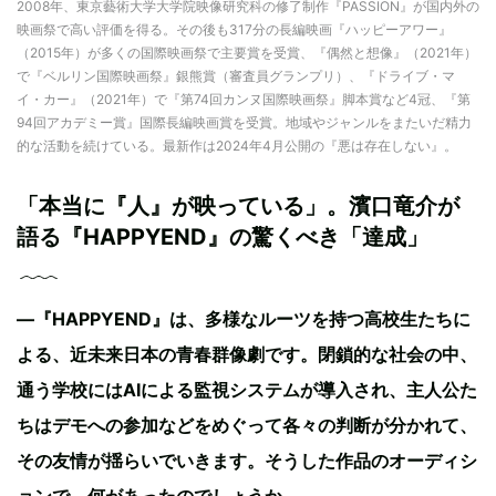
2008年、東京藝術大学大学院映像研究科の修了制作『PASSION』が国内外の
映画祭で高い評価を得る。その後も317分の長編映画『ハッピーアワー』
（2015年）が多くの国際映画祭で主要賞を受賞、『偶然と想像』（2021年）
で『ベルリン国際映画祭』銀熊賞（審査員グランプリ）、『ドライブ・マ
イ・カー』（2021年）で『第74回カンヌ国際映画祭』脚本賞など4冠、『第
94回アカデミー賞』国際長編映画賞を受賞。地域やジャンルをまたいだ精力
的な活動を続けている。最新作は2024年4月公開の『悪は存在しない』。
「本当に『人』が映っている」。濱口竜介が
語る『HAPPYEND』の驚くべき「達成」
―『HAPPYEND』は、多様なルーツを持つ高校生たちに
よる、近未来日本の青春群像劇です。閉鎖的な社会の中、
通う学校にはAIによる監視システムが導入され、主人公た
ちはデモへの参加などをめぐって各々の判断が分かれて、
その友情が揺らいでいきます。そうした作品のオーディシ
ョンで、何があったのでしょうか。