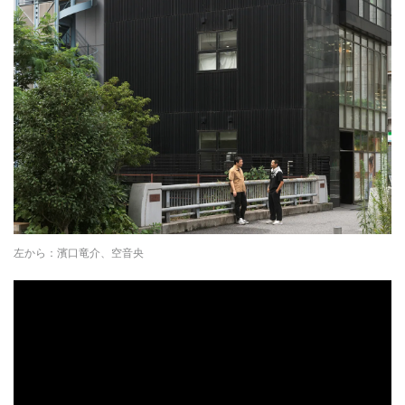
左から：濱口竜介、空音央