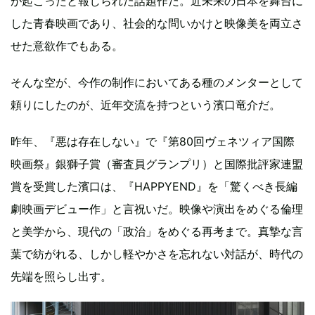
が起こったと報じられた話題作だ。近未来の日本を舞台に
した青春映画であり、社会的な問いかけと映像美を両立さ
せた意欲作でもある。
そんな空が、今作の制作においてある種のメンターとして
頼りにしたのが、近年交流を持つという濱口竜介だ。
昨年、『悪は存在しない』で『第80回ヴェネツィア国際
映画祭』銀獅⼦賞（審査員グランプリ）と国際批評家連盟
賞を受賞した濱口は、『HAPPYEND』を「驚くべき長編
劇映画デビュー作」と言祝いだ。映像や演出をめぐる倫理
と美学から、現代の「政治」をめぐる再考まで。真摯な言
葉で紡がれる、しかし軽やかさを忘れない対話が、時代の
先端を照らし出す。