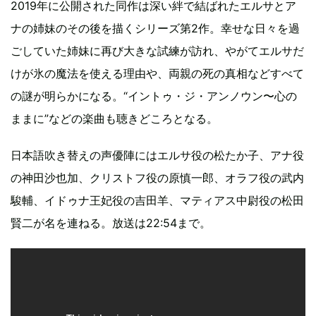
2019年に公開された同作は深い絆で結ばれたエルサとア
ナの姉妹のその後を描くシリーズ第2作。幸せな日々を過
ごしていた姉妹に再び大きな試練が訪れ、やがてエルサだ
けが氷の魔法を使える理由や、両親の死の真相などすべて
の謎が明らかになる。“イントゥ・ジ・アンノウン〜心の
ままに”などの楽曲も聴きどころとなる。
日本語吹き替えの声優陣にはエルサ役の松たか子、アナ役
の神田沙也加、クリストフ役の原慎一郎、オラフ役の武内
駿輔、イドゥナ王妃役の吉田羊、マティアス中尉役の松田
賢二が名を連ねる。放送は22:54まで。