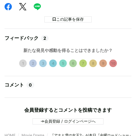
この記事を保存
フィードバック
2
新たな発見や感動を得ることはできましたか？
1
2
3
4
5
6
7
8
9
10
コメント
0
会員登録するとコメントを投稿できます
会員登録 / ログインページへ
HOME
Movie,Drama
『アナと雪の女王2』が本日『金曜ロードショー』