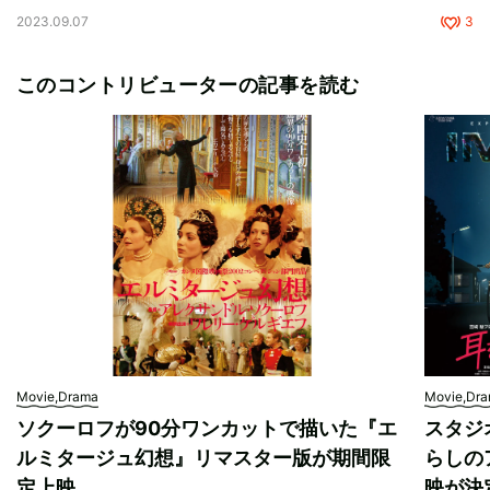
2023.09.07
3
このコントリビューターの記事を読む
Movie,Drama
Movie,Dr
ソクーロフが90分ワンカットで描いた『エ
スタジ
ルミタージュ幻想』リマスター版が期間限
らしの
定上映
映が決