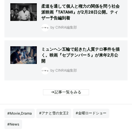
柔道を通して個人と権力の関係を問う社会
派映画『TATAMI』が2月28日公開。ティ
ザー予告編到着
by CINRA編集部
ミュンヘン五輪で起きた人質テロ事件を描
く。映画『セプテンバー５』が来年2月公
開
by CINRA編集部
記事一覧をみる
#アナと雪の女王2
#金曜ロードショー
#Movie,Drama
#News