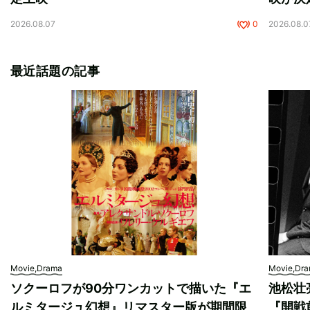
2026.08.07
0
2026.08.0
最近話題の記事
Movie,Drama
Movie,Dr
ソクーロフが90分ワンカットで描いた『エ
池松壮
ルミタージュ幻想』リマスター版が期間限
『開戦