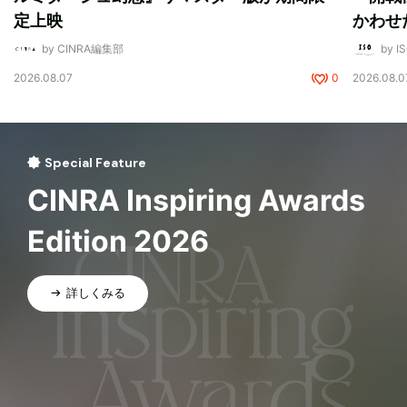
定上映
かわせ
by CINRA編集部
by I
2026.08.07
0
2026.08.0
Special Feature
CINRA Inspiring Awards
Edition 2026
詳しくみる