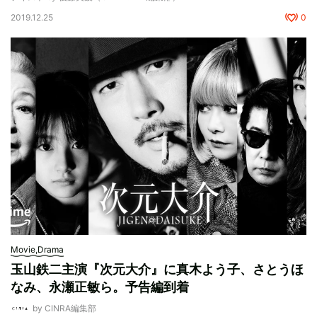
2019.12.25
0
Movie,Drama
玉山鉄二主演『次元大介』に真木よう子、さとうほ
なみ、永瀬正敏ら。予告編到着
by CINRA編集部