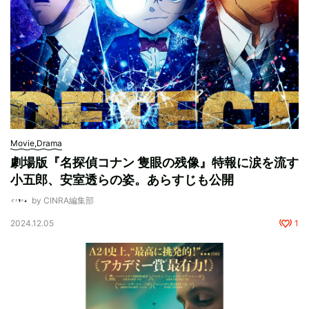
Movie,Drama
劇場版『名探偵コナン 隻眼の残像』特報に涙を流す
小五郎、安室透らの姿。あらすじも公開
by CINRA編集部
2024.12.05
1