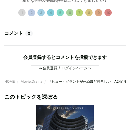
新たな発見や感動を得ることはできましたか？
1
2
3
4
5
6
7
8
9
10
コメント
0
会員登録するとコメントを投稿できます
会員登録 / ログインページへ
HOME
Movie,Drama
「ヒュー・グラントが死ぬほど恐ろしい」A24が贈る
このトピックを深ぼる