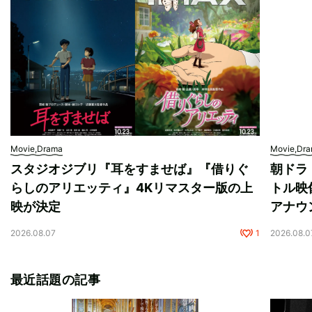
Movie,Drama
Movie,Dr
スタジオジブリ『耳をすませば』『借りぐ
朝ドラ
らしのアリエッティ』4Kリマスター版の上
トル映
映が決定
アナウ
2026.08.07
1
2026.08.0
最近話題の記事