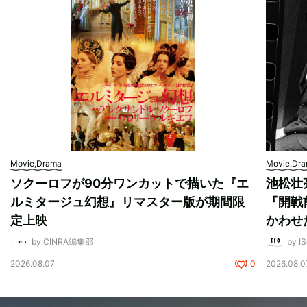
Movie,Drama
Movie,Dr
ソクーロフが90分ワンカットで描いた『エ
池松壮
ルミタージュ幻想』リマスター版が期間限
『開戦
定上映
かわせ
by CINRA編集部
by I
2026.08.07
0
2026.08.0