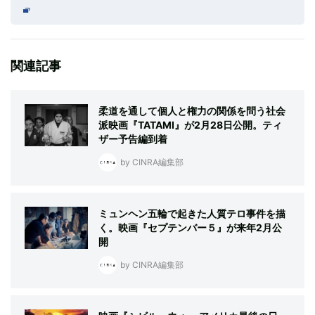
関連記事
柔道を通して個人と権力の関係を問う社会
派映画『TATAMI』が2月28日公開。ティ
ザー予告編到着
by CINRA編集部
ミュンヘン五輪で起きた人質テロ事件を描
く。映画『セプテンバー５』が来年2月公
開
by CINRA編集部