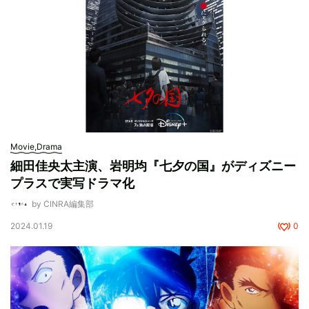
Movie,Drama
細田佳央太主演、岩明均『七夕の国』がディズニー
プラスで実写ドラマ化
by CINRA編集部
2024.01.19
0