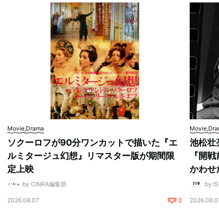
Movie,Drama
Movie,Dr
ソクーロフが90分ワンカットで描いた『エ
池松壮
ルミタージュ幻想』リマスター版が期間限
『開戦
定上映
かわせ
by CINRA編集部
by I
2026.08.07
0
2026.08.0