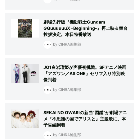
劇場先行版『機動戦士Gundam
GQuuuuuuX -Beginning-』再上映＆舞台
挨拶決定。本日特番放送
by CINRA編集部
JO1白岩瑠姫が声優初挑戦。SFアニメ映画
『アズワン／AS ONE』セリフ入り特別映
像到着
by CINRA編集部
SEKAI NO OWARIの新曲“図鑑”が劇場アニ
メ『不思議の国でアリスと』主題歌に。本
予告編到着
by CINRA編集部