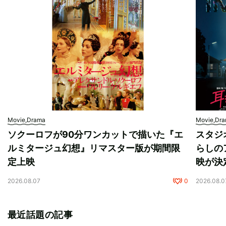
Movie,Drama
Movie,Dr
ソクーロフが90分ワンカットで描いた『エ
スタジ
ルミタージュ幻想』リマスター版が期間限
らしの
定上映
映が決
2026.08.07
0
2026.08.0
最近話題の記事