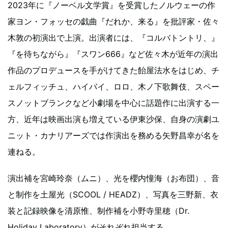
2023年に『ノーベル文学賞』を受賞したノルウェーの作
家ヨン・フォッセの戯曲『だれか、来る』を批評家・佐々
木敦の初演出で上演。出演者には、『コルバトントリ、』
『を待ちながら』『スワン666』など佐々木が近年の演出
作品のプロデュースを手がけてきた飴屋法水をはじめ、チ
ェルフィッチュ、ハイバイ、ロロ、木ノ下歌舞伎、スペー
スノットブランクなど小劇場を中心に話題作に出演する一
方、近年は映画出演も増えている伊東沙保、自身の演劇ユ
ニット・カナリアーズでは作演出を務める矢野昌幸が名を
連ねる。
演出補を宮崎玲奈（ムニ）、光を櫻内憧海（お布団）、音
と制作を土屋光（SCOOL / HEADZ）、写真を三野新、衣
装と記録映像を清原惟、制作補を小野寺里穂（Dr.
Holiday Laboratory）がそれぞれ担当する。