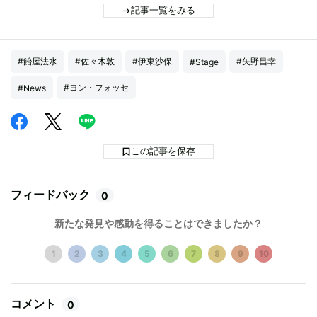
記事一覧をみる
#飴屋法水
#佐々木敦
#伊東沙保
#矢野昌幸
#Stage
#ヨン・フォッセ
#News
この記事を保存
フィードバック
0
新たな発見や感動を得ることはできましたか？
1
2
3
4
5
6
7
8
9
10
コメント
0