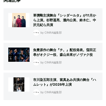
関連記事
草彅剛主演舞台『シッダールタ』が11月か
ら上演。杉野遥亮、瀧内公美、鈴木仁、中
沢元紀ら共演
by CINRA編集部
魚豊原作の舞台『チ。』配役発表。窪田正
孝がオクジー役、森山未來がノヴァク役
by CINRA編集部
市川染五郎主演、當真あみ共演の舞台『ハ
ムレット』が2026年上演
by CINRA編集部