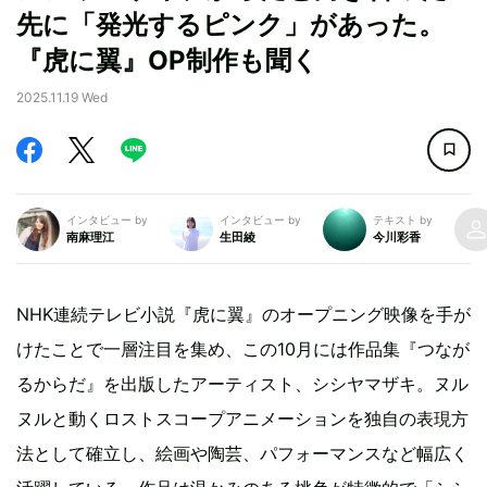
先に「発光するピンク」があった。
『虎に翼』OP制作も聞く
2025.11.19 Wed
インタビュー by
インタビュー by
テキスト by
南麻理江
生田綾
今川彩香
NHK連続テレビ小説『虎に翼』のオープニング映像を手が
けたことで一層注目を集め、この10月には作品集『つなが
るからだ』を出版したアーティスト、シシヤマザキ。ヌル
ヌルと動くロストスコープアニメーションを独自の表現方
法として確立し、絵画や陶芸、パフォーマンスなど幅広く