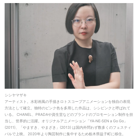
シシヤマザキ
アーティスト。水彩画風の手描きロトスコープアニメーションを独自の表現
方法として確立。独特のピンク色を多用した作品は、シシピンクと呼ばれて
いる。 CHANEL、PRADAや資生堂などのブランドのプロモーション制作を担
当し、世界的に活躍。オリジナルアニメーション「YA‐NE‐SEN a Go Go」
(2011)、「やますき、やまざき」(2013) は国内外問わず数多くのフェスティ
バルで上映。 2020年より陶芸制作に集中するため栃木県益子町に移住。