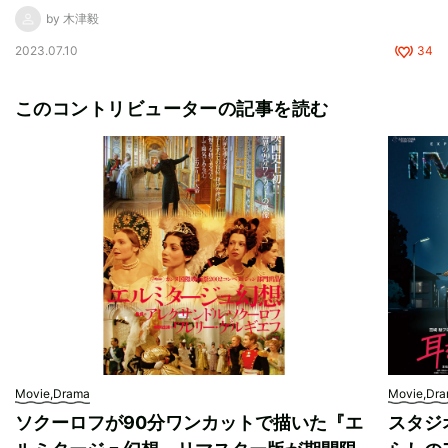
by 木津毅
2023.07.10
34
このコントリビューターの記事を読む
Movie,Drama
Movie,Dr
ソクーロフが90分ワンカットで描いた『エ
スタジ