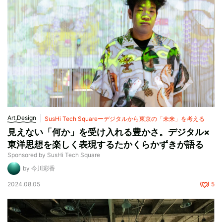
Art,Design
SusHi Tech Squareーデジタルから東京の「未来」を考える
見えない「何か」を受け入れる豊かさ。デジタル×
東洋思想を楽しく表現するたかくらかずきが語る
Sponsored by SusHi Tech Square
by 今川彩香
2024.08.05
5