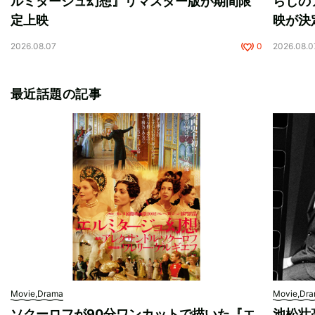
ルミタージュ幻想』リマスター版が期間限
らしの
定上映
映が決
2026.08.07
0
2026.08.0
最近話題の記事
Movie,Drama
Movie,Dr
ソクーロフが90分ワンカットで描いた『エ
池松壮