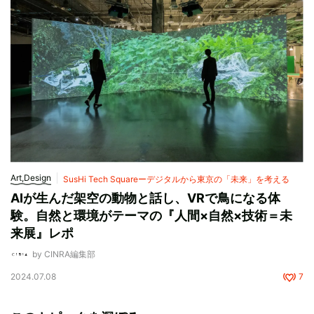
Art,Design
SusHi Tech Squareーデジタルから東京の「未来」を考える
AIが生んだ架空の動物と話し、VRで鳥になる体
験。自然と環境がテーマの『人間×自然×技術＝未
来展』レポ
by CINRA編集部
2024.07.08
7