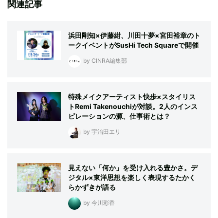
関連記事
浜田剛知×伊藤紺、川田十夢×宮田裕章のト
ークイベントがSusHi Tech Squareで開催
by CINRA編集部
特殊メイクアーティスト快歩×スタイリス
トRemi Takenouchiが対談。2人のインス
ピレーションの源、仕事術とは？
by 宇治田エリ
見えない「何か」を受け入れる豊かさ。デ
ジタル×東洋思想を楽しく表現するたかく
らかずきが語る
by 今川彩香