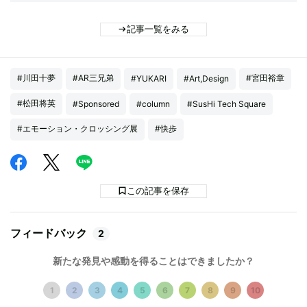
記事一覧をみる
#川田十夢
#AR三兄弟
#宮田裕章
#YUKARI
#Art,Design
#松田将英
#Sponsored
#column
#SusHi Tech Square
#エモーション・クロッシング展
#快歩
この記事を保存
フィードバック
2
新たな発見や感動を得ることはできましたか？
1
2
3
4
5
6
7
8
9
10