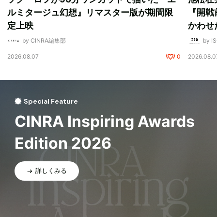
ルミタージュ幻想』リマスター版が期間限
『開戦
定上映
かわせ
by CINRA編集部
by I
2026.08.07
0
2026.08.0
Special Feature
CINRA Inspiring Awards
Edition 2026
詳しくみる