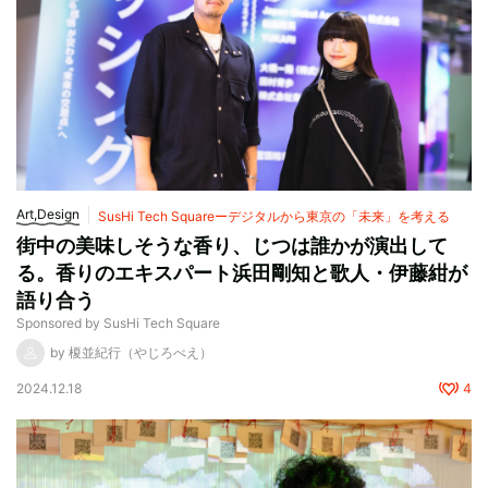
Art,Design
SusHi Tech Squareーデジタルから東京の「未来」を考える
街中の美味しそうな香り、じつは誰かが演出して
る。香りのエキスパート浜田剛知と歌人・伊藤紺が
語り合う
Sponsored by SusHi Tech Square
by 榎並紀行（やじろべえ）
2024.12.18
4