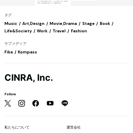
タグ
Music
Art,Design
Movie,Drama
Stage
Book
Life&Society
Work
Travel
Fashion
サブメディア
Fika
Kompass
CINRA, Inc.
Follow
私たちについて
運営会社