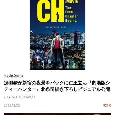
Movie,Drama
冴羽獠が新宿の夜景をバックに仁王立ち『劇場版シ
ティーハンター』北条司描き下ろしビジュアル公開
by CINRA編集部
2022.12.02
0