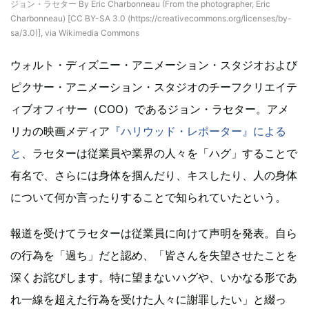
ジョン・ラセター By Eric Charbonneau (From the photographer, Eric
Charbonneau) [CC BY-SA 3.0 (https://creativecommons.org/licenses/by-
sa/3.0)], via Wikimedia Commons
ウォルト・ディズニー・アニメーション・スタジオおよび
ピクサー・アニメーション・スタジオのチーフクリエイテ
ィブオフィサー（COO）であるジョン・ラセター。アメ
リカの映画メディア
『ハリウッド・レポーター』による
と
、ラセターは従業員や業界の人々を「ハグ」することで
有名で、さらには身体を掴んだり、キスしたり、人の身体
について何か言ったりすることで知られていたという。
報道を受けてラセターは従業員に向けて声明を発表。自ら
の行為を「過ち」だと認め、「皆さんを失望させたことを
深くお詫びします。特に望まないハグや、いかなる形であ
れ一線を超えた行為を受けた人々に謝罪したい」と綴っ