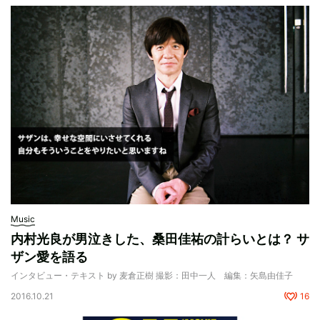
Music
内村光良が男泣きした、桑田佳祐の計らいとは？ サ
ザン愛を語る
インタビュー・テキスト by 麦倉正樹 撮影：田中一人 編集：矢島由佳子
2016.10.21
16