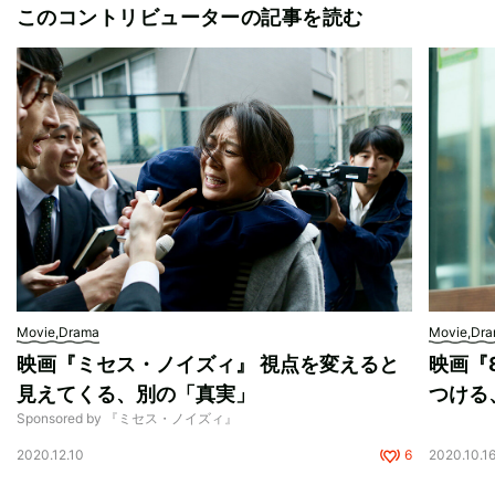
このコントリビューターの記事を読む
Movie,Drama
Movie,Dr
映画『ミセス・ノイズィ』 視点を変えると
映画『
見えてくる、別の「真実」
つける
Sponsored by 『ミセス・ノイズィ』
2020.12.10
6
2020.10.1