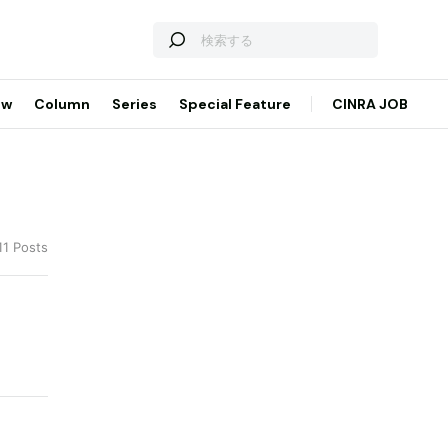
ew
Column
Series
Special Feature
CINRA JOB
11 Posts