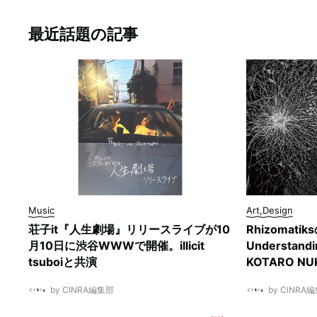
最近話題の記事
Music
Art,Design
荘子it『人生劇場』リリースライブが10
Rhizomati
月10日に渋谷WWWで開催。illicit
Understan
tsuboiと共演
KOTARO 
by CINRA編集部
by CINRA