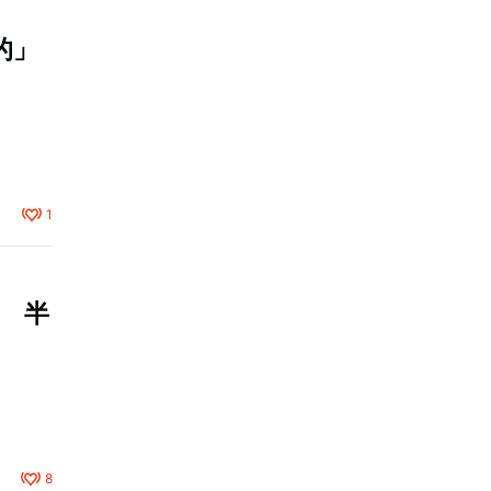
的」
1
 半
8