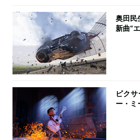
奥田民
新曲“
ピクサ
ー・ミ