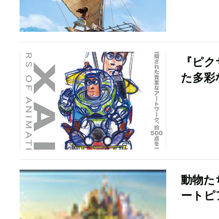
『ピク
た多彩
動物た
ートピ