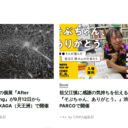
Book
ksの個展『After
祖父江慎に感謝の気持ちを伝える
ding』が9月12日から
『そぶちゃん、ありがとう。』渋
NUKAGA（天王洲）で開催
PARCOで開催
編集部
by CINRA編集部