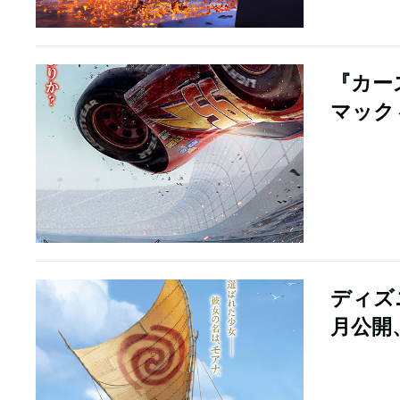
『カー
マック
ディズ
月公開