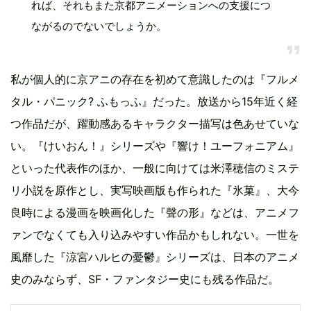
れば、それもまた京都アニメーションへの支援につ
ながるのでないでしょうか。
私が個人的に京アニの存在を初めて意識したのは『フルメ
タル・パニック? ふもっふ』だった。放送から15年近く経
つ作品だが、躍動感あるキャラクター描写は色あせていな
い。『けいおん！』シリーズや『響け！ユーフォニアム』
といった代表作のほか、一般に向けては米澤穂信のミステ
リ小説を原作とし、実写映画版も作られた『氷菓』、大今
良時による漫画を映画化した『聲の形』などは、アニメフ
ァンでなくても入り込みやすい作品かもしれない。一世を
風靡した『涼宮ハルヒの憂鬱』シリーズは、日本のアニメ
史のみならず、SF・ファンタジー史にも残る作品だ。