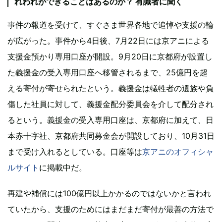
れわれができることはあるのか？ 有識者に聞く
事件の報道を受けて、すぐさま世界各地で追悼や支援の輪
が広がった。事件から4日後、7月22日には京アニによる
支援金預かり専用口座が開設。9月20日に京都府が設置し
た義援金の受入専用口座へ移管されるまで、25億円を超
える寄付が寄せられたという。義援金は犠牲者の遺族や負
傷した社員に対して、義援金配分委員会を介して配分され
るという。義援金の受入専用口座は、京都府に加えて、日
本赤十字社、京都府共同募金会が開設しており、10月31日
まで受け入れるとしている。口座等は
京アニのオフィシャ
ルサイト
に掲載中だ。
再建や補償には100億円以上かかるのではないかと言われ
ていたから、支援のためにはまだまだ寄付が最善の方法で