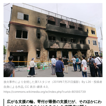
放火事件により全焼した第1スタジオ（2019年7月21日撮影）By L26 - 投稿者
自身による作品, CC 表示-継承 4.0,
https://commons.wikimedia.org/w/index.php?curid=80593739
広がる支援の輪。寄付が最善の支援だが、そのほかにわ