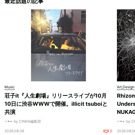
最近話題の記事
Music
Art,Design
荘子it『人生劇場』リリースライブが10月
Rhizo
10日に渋谷WWWで開催。illicit tsuboiと
Unde
共演
NUK
by CINRA編集部
by 
2026.08.06
0
2026.08.0