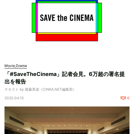
Movie,Drama
「#SaveTheCinema」記者会見。6万超の署名提
出を報告
テキスト by 後藤美波（CINRA.NET編集部）
2020.04.15
0