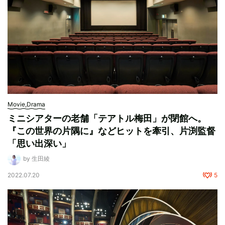
Movie,Drama
ミニシアターの老舗「テアトル梅田」が閉館へ。
『この世界の片隅に』などヒットを牽引、片渕監督
「思い出深い」
by 生田綾
2022.07.20
5