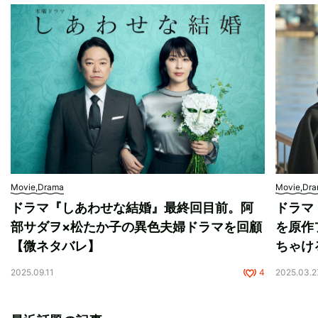
Movie,Drama
Movie,Dr
ドラマ『しあわせな結婚』最終回目前。阿
ドラマ
部サダヲ×松たか子の異色夫婦ドラマを回顧
を原作
【微ネタバレ】
ちゃけ
2025.09.11
4
2025.03.2